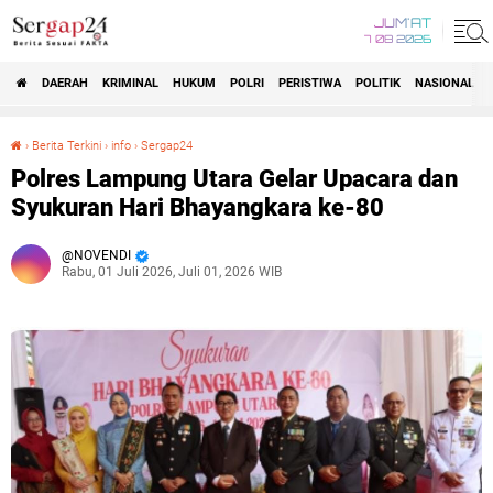
JUM'AT
7 08 2026
DAERAH
KRIMINAL
HUKUM
POLRI
PERISTIWA
POLITIK
NASIONAL
Beranda
›
Berita Terkini
›
info
›
Sergap24
Polres Lampung Utara Gelar Upacara dan Syukuran Hari Bhayangkara ke-80
Polres Lampung Utara Gelar Upacara dan
Syukuran Hari Bhayangkara ke-80
NOVENDI
Rabu, 01 Juli 2026, Juli 01, 2026 WIB