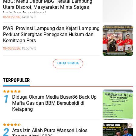
MBG: Menu Dapur MBG Teratai Lampung
Utara Disorot, Masyarakat Minta Satgas
Lakukan Investigasi
06/08/2026,
14:01 WIB
PWRI Provinsi Lampung dan Kejati Lampung
Perkuat Sinergitas Penegakan Hukum dan
Kemitraan Pers
06/08/2026,
13:58 WIB
LIHAT SEMUA
TERPOPULER
Diduga Oknum Media Buser86 Back Up
Mafia Gas dan BBM Bersubsidi di
Ketapang
Atas Izin Allah Putra Wansori Lolos