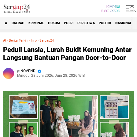
KAMIS
6 08 2026
DAERAH
KRIMINAL
HUKUM
POLRI
PERISTIWA
POLITIK
NASIONAL
Beranda
›
Berita Terkini
›
Info
›
Sergap24
Peduli Lansia, Lurah Bukit Kemuning Antar Langsung Bantuan Pangan Door-to-Door
Peduli Lansia, Lurah Bukit Kemuning Antar
Langsung Bantuan Pangan Door-to-Door
NOVENDI
Minggu, 28 Juni 2026, Juni 28, 2026 WIB