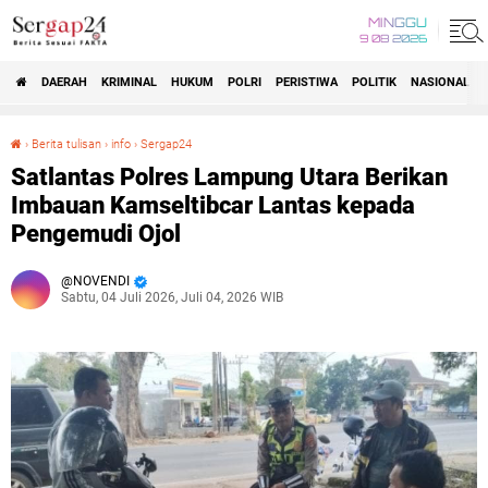
MINGGU
9 08 2026
DAERAH
KRIMINAL
HUKUM
POLRI
PERISTIWA
POLITIK
NASIONAL
Beranda
›
Berita tulisan
›
info
›
Sergap24
Satlantas Polres Lampung Utara Berikan Imbauan Kamseltibcar Lantas kepada Pengemudi Ojol
Satlantas Polres Lampung Utara Berikan
Imbauan Kamseltibcar Lantas kepada
Pengemudi Ojol
NOVENDI
Sabtu, 04 Juli 2026, Juli 04, 2026 WIB