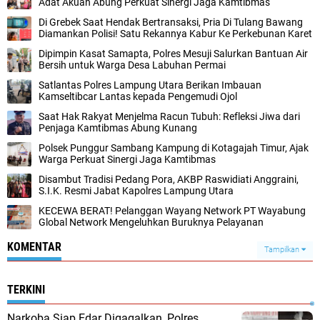
Adat Akuan Abung Perkuat Sinergi Jaga Kamtibmas
Di Grebek Saat Hendak Bertransaksi, Pria Di Tulang Bawang
Diamankan Polisi! Satu Rekannya Kabur Ke Perkebunan Karet
Dipimpin Kasat Samapta, Polres Mesuji Salurkan Bantuan Air
Bersih untuk Warga Desa Labuhan Permai
Satlantas Polres Lampung Utara Berikan Imbauan
Kamseltibcar Lantas kepada Pengemudi Ojol
Saat Hak Rakyat Menjelma Racun Tubuh: Refleksi Jiwa dari
Penjaga Kamtibmas Abung Kunang
Polsek Punggur Sambang Kampung di Kotagajah Timur, Ajak
Warga Perkuat Sinergi Jaga Kamtibmas
Disambut Tradisi Pedang Pora, AKBP Raswidiati Anggraini,
S.I.K. Resmi Jabat Kapolres Lampung Utara
KECEWA BERAT! Pelanggan Wayang Network PT Wayabung
Global Network Mengeluhkan Buruknya Pelayanan
KOMENTAR
Tampilkan
TERKINI
Narkoba Siap Edar Digagalkan, Polres