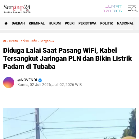
JUM'AT
7 08 2026
DAERAH
KRIMINAL
HUKUM
POLRI
PERISTIWA
POLITIK
NASIONAL
Beranda
›
Berita Terkini
›
info
›
Sergap24
Diduga Lalai Saat Pasang WiFi, Kabel Tersangkut Jaringan PLN dan Bikin Listrik Padam di Tubaba
Diduga Lalai Saat Pasang WiFi, Kabel
Tersangkut Jaringan PLN dan Bikin Listrik
Padam di Tubaba
NOVENDI
Kamis, 02 Juli 2026, Juli 02, 2026 WIB