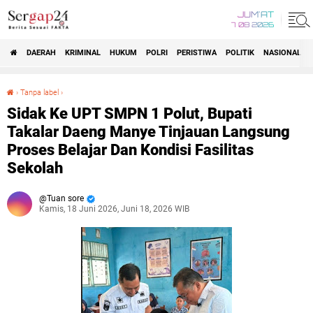
JUM'AT
7 08 2026
DAERAH
KRIMINAL
HUKUM
POLRI
PERISTIWA
POLITIK
NASIONAL
Beranda
›
Tanpa label
›
Sidak Ke UPT SMPN 1 Polut, Bupati Takalar Daeng Manye Tinjauan Langsung Proses Belajar Dan Kondisi Fasilitas Sekolah
Sidak Ke UPT SMPN 1 Polut, Bupati
Takalar Daeng Manye Tinjauan Langsung
Proses Belajar Dan Kondisi Fasilitas
Sekolah
Tuan sore
Kamis, 18 Juni 2026, Juni 18, 2026 WIB