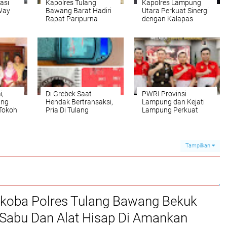
asi
Kapolres Tulang
Kapolres Lampung
 Way
Bawang Barat Hadiri
Utara Perkuat Sinergi
Rapat Paripurna
dengan Kalapas
suai
DPRD, Terkait KUA-
Kotabumi, Bahas
PPAS Perubahan
Pemberantasan
Tahun 2026
Narkoba dan Pungli
i,
Di Grebek Saat
PWRI Provinsi
ung
Hendak Bertransaksi,
Lampung dan Kejati
 Tokoh
Pria Di Tulang
Lampung Perkuat
ung
Bawang Diamankan
Sinergitas Penegakan
 Jaga
Polisi! Satu Rekannya
Hukum dan
Kabur Ke Perkebunan
Kemitraan Pers
Karet
Tampilkan
rkoba Polres Tulang Bawang Bekuk
 Sabu Dan Alat Hisap Di Amankan