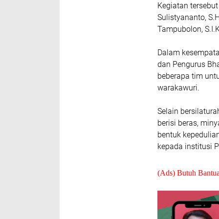
Kegiatan tersebu
Sulistyananto, S.
Tampubolon, S.I.K.
Dalam kesempatan
dan Pengurus Bh
beberapa tim unt
warakawuri.
Selain bersilatu
berisi beras, min
bentuk kepedulia
kepada institusi Po
(Ads) Butuh Bantu