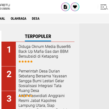
SABTU
8 2026
NAL
OLAHRAGA
DESA
TERPOPULER
Diduga Oknum Media Buser86
Back Up Mafia Gas dan BBM
Bersubsidi di Ketapang
Pemerintah Desa Durian
Sebatang Bersama Yayasan
Sangga Bumi Lestari Gelar
Sosialisasi Integrasi Tata
Ruang Desa
AKBP Raswidiati Anggraini
Resmi Jabat Kapolres
Lampung Utara, Siap