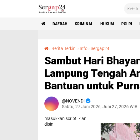
DAERAH
KRIMINAL
HUKUM
POLRI
Sambut Hari Bhayangkara ke-80, Polres Lampung Tengah Anjangsana dan Salurkan Bantuan untuk Purnawirawan serta Warakawuri
›
Berita Terkini
›
Info
›
Sergap24
Sambut Hari Bhayan
Lampung Tengah An
Bantuan untuk Purn
NOVENDI
Sabtu, 27 Juni 2026, Juni 27, 2026 WIB
masukkan script iklan
disini