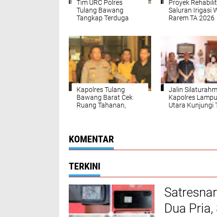
Tim URC Polres
Proyek Rehabilit
Tulang Bawang
Saluran Irigasi
Tangkap Terduga
Rarem TA 2026
Spesialis Pencurian
Diduga Tidak Se
Lintas Wilayah, Kasus
SOP
Bermula Hendak
Menggoreng Tempe
Karena Lapar
Kapolres Tulang
Jalin Silaturahm
Bawang Barat Cek
Kapolres Lamp
Ruang Tahanan,
Utara Kunjungi
Tekankan Jaga
Adat Akuan Ab
Kebersihan dan
Perkuat Sinergi
Kesehatan
Kamtibmas
KOMENTAR
TERKINI
Satresna
Dua Pria,