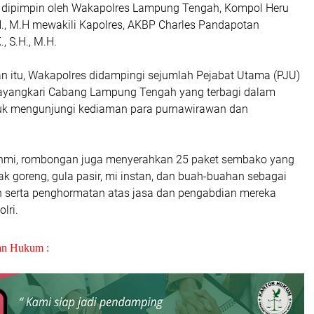
t dipimpin oleh Wakapolres Lampung Tengah, Kompol Heru
H., M.H mewakili Kapolres, AKBP Charles Pandapotan
, S.H., M.H.
 itu, Wakapolres didampingi sejumlah Pejabat Utama (PJU)
ayangkari Cabang Lampung Tengah yang terbagi dalam
uk mengunjungi kediaman para purnawirawan dan
rahmi, rombongan juga menyerahkan 25 paket sembako yang
yak goreng, gula pasir, mi instan, dan buah-buahan sebagai
n serta penghormatan atas jasa dan pengabdian mereka
lri.
an Hukum :