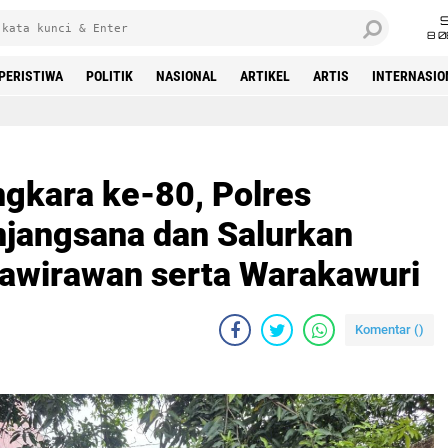
8 0
PERISTIWA
POLITIK
NASIONAL
ARTIKEL
ARTIS
INTERNASIO
Beranda
gkara ke-80, Polres
jangsana dan Salurkan
awirawan serta Warakawuri
Komentar (
)