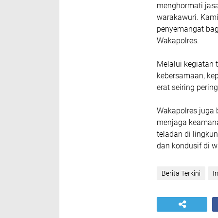
menghormati jasa
warakawuri. Kami 
penyemangat bagi
Wakapolres.
Melalui kegiatan
kebersamaan, kepe
erat seiring peri
Wakapolres juga 
menjaga keamanan
teladan di lingku
dan kondusif di 
Berita Terkini
I