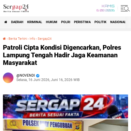
KAMIS
6 08 2026
DAERAH
KRIMINAL
HUKUM
POLRI
PERISTIWA
POLITIK
NASIONAL
Beranda
›
Berita Terkini
›
Info
›
Sergap24
Patroli Cipta Kondisi Digencarkan, Polres Lampung Tengah Hadir Jaga Keamanan Masyarakat
Patroli Cipta Kondisi Digencarkan, Polres
Lampung Tengah Hadir Jaga Keamanan
Masyarakat
NOVENDI
Selasa, 16 Juni 2026, Juni 16, 2026 WIB