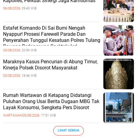
Kapolres, Perkuat Sinergi Jaga Kamtibmas
06/08/2026,
09:45 WIB
Estafet Komando Di Sai Bumi Nengah
Nyappur! Prosesi Farewell Parade Dan
Penyerahan Tunggul Kesatuan Polres Tulang
Bawang Berlangsung Spektakuler!
05/08/2026,
20:56 WIB
Maraknya Kasus Pencurian di Abung Timur,
Kinerja Polsek Disorot Masyarakat
05/08/2026,
18:46 WIB
Rumah Wartawan di Ketapang Didatangi
Puluhan Orang Usai Berita Dugaan MBG Tak
Layak Konsumsi, Sengketa Pers Disorot
WARTAWAN
05/08/2026,
17:51 WIB
LIHAT SEMUA