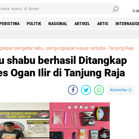
5 0
PERISTIWA
POLITIK
NASIONAL
ARTIKEL
ARTIS
INTERNASIO
Beranda
Dua Pengedar Shabu shabu b
gkapan pengedar sabu
›
pengungkapan kasus narkoba
›
Tanjung Raja
 shabu berhasil Ditangkap
s Ogan Ilir di Tanjung Raja
Komentar (
)