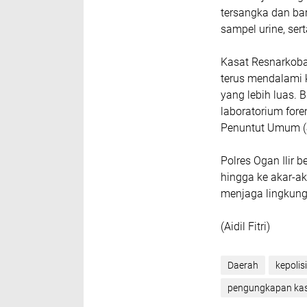
tersangka dan ba
sampel urine, ser
Kasat Resnarkob
terus mendalami 
yang lebih luas. 
laboratorium fore
Penuntut Umum (
Polres Ogan Ilir
hingga ke akar-a
menjaga lingkung
(Aidil Fitri)
Daerah
kepolis
pengungkapan ka