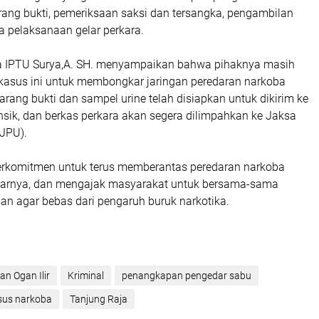
rang bukti, pemeriksaan saksi dan tersangka, pengambilan
ta pelaksanaan gelar perkara.
a IPTU Surya,A. SH. menyampaikan bahwa pihaknya masih
kasus ini untuk membongkar jaringan peredaran narkoba
Barang bukti dan sampel urine telah disiapkan untuk dikirim ke
nsik, dan berkas perkara akan segera dilimpahkan ke Jaksa
JPU).
 berkomitmen untuk terus memberantas peredaran narkoba
karnya, dan mengajak masyarakat untuk bersama-sama
an agar bebas dari pengaruh buruk narkotika.
ian Ogan Ilir
Kriminal
penangkapan pengedar sabu
sus narkoba
Tanjung Raja