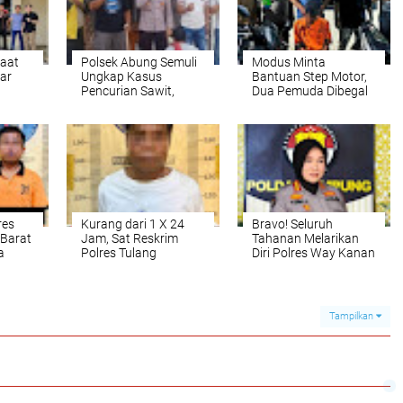
aat
Polsek Abung Semuli
Modus Minta
ar
Ungkap Kasus
Bantuan Step Motor,
Pencurian Sawit,
Dua Pemuda Dibegal
ya
Residivis Berhasil
Di Kebun Tebu, Satu
Diamankan
Pelaku Residivis
Berhasil Ditangkap,
Satu Lagi Buronan
res
Kurang dari 1 X 24
Bravo! Seluruh
Barat
Jam, Sat Reskrim
Tahanan Melarikan
a
Polres Tulang
Diri Polres Way Kanan
Bawang Barat
Berhasil Ditangkap
liki
bersama Polsek
itan
Tumijajar amankan
Kakek Tiri Setubuhi
Tampilkan
Cucu di Bawah Umur