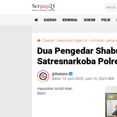
DAERAH
KRIMINAL
HUKUM
POLRI
›
Daerah
›
kepolisian Ogan Ilir
›
Kriminal
›
penan
Dua Pengedar Shabu
Satresnarkoba Polre
Redaksi
Senin, 16 Juni 2025, Juni 16, 2025 WIB
masukkan script iklan
disini