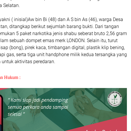
a Selatan.
akni ( inisial)Aw bin Bi (48) dan A S bin As (46), warga Desa
tan, ditangkap berikut sejumlah barang bukti. Dari tangan
emukan 5 paket narkotika jenis shabu seberat bruto 2,56 gram
lam sebuah dompet emas merk LONDON. Selain itu, turut
ap (bong), pirek kaca, timbangan digital, plastik klip bening,
 api gas, serta tiga unit handphone milik kedua tersangka yang
untuk aktivitas peredaran.
an Hukum :