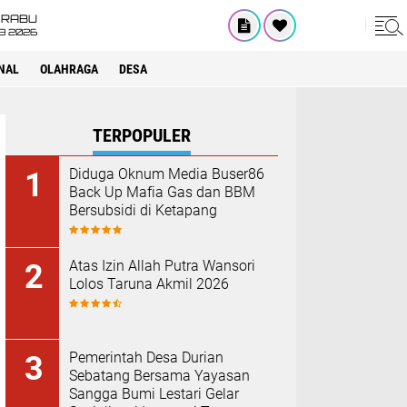
RABU
8 2026
NAL
OLAHRAGA
DESA
TERPOPULER
erhasil Ditangkap Satresnarkoba Polres Ogan Ilir di Tanjung Raja
Diduga Oknum Media Buser86
Back Up Mafia Gas dan BBM
Bersubsidi di Ketapang
Atas Izin Allah Putra Wansori
Lolos Taruna Akmil 2026
Pemerintah Desa Durian
Sebatang Bersama Yayasan
Sangga Bumi Lestari Gelar