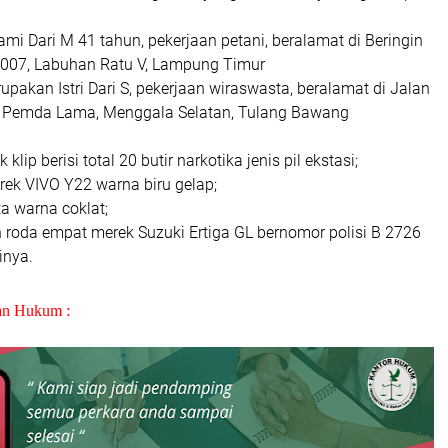
mi Dari M 41 tahun, pekerjaan petani, beralamat di Beringin
007, Labuhan Ratu V, Lampung Timur
rupakan Istri Dari S, pekerjaan wiraswasta, beralamat di Jalan
 Pemda Lama, Menggala Selatan, Tulang Bawang
 klip berisi total 20 butir narkotika jenis pil ekstasi;
erek VIVO Y22 warna biru gelap;
ta warna coklat;
n roda empat merek Suzuki Ertiga GL bernomor polisi B 2726
inya.
an Hukum :