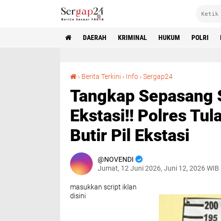
DAERAH
KRIMINAL
HUKUM
POLRI
Tangkap Sepasang Suami Istri Pedagang Ekstasi!! Polres Tulang Bawang Amankan 20 Butir Pil Ekstasi
›
Berita Terkini
›
Info
›
Sergap24
Tangkap Sepasang S
Ekstasi!! Polres T
Butir Pil Ekstasi
NOVENDI
Jumat, 12 Juni 2026, Juni 12, 2026 WIB
masukkan script iklan
disini