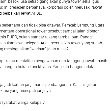
 diam, besok lusa setiap gang akan punya tower, sekaligus
r. Ini preseden berbahaya: korporasi boleh merusak, rakyat
 perbaikan lewat APBD.
 sederhana dan tidak bisa ditawar. Pemkab Lampung Utara
mentara operasional tower tersebut sampai jalan dibeton
knis PUPR, bukan standar tukang tambal ban. Panggil
, bukan lewat telepon. Audit semua izin tower yang sudah
ang meninggalkan “warisan” jalan rusak?
 tapi kalau mentalitas pengawasan dan tanggung jawab masih
ta bangun bukan konektivitas. Yang kita bangun adalah
 jadi korban janji manis pembangunan. Kali ini, giliran
okrasi yang menepati janjinya.
asyarakat warga Kelapa 7