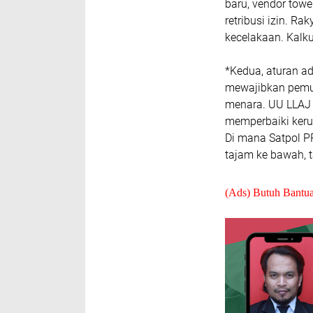
baru, vendor tow
retribusi izin. Ra
kecelakaan. Kalku
*Kedua, aturan ad
mewajibkan pemu
menara. UU LLAJ 
memperbaiki keru
Di mana Satpol P
tajam ke bawah, t
(Ads) Butuh Bantu