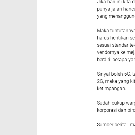
Jika hari ini kita
punya jalan hancu
yang menanggung
Maka tuntutannya
harus hentikan se
sesuai standar te
vendornya ke meja
berdiri: berapa y
Sinyal boleh 5G,
2G, maka yang ki
ketimpangan.
Sudah cukup warga
korporasi dan bir
Sumber berita: m