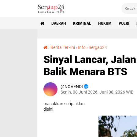
DAERAH
KRIMINAL
HUKUM
POLRI
Sinyal Lancar, Jalan Hancur: Logika Absurd di Balik Menara BTS
›
Berita Terkini
›
Info
›
Sergap24
Sinyal Lancar, Jala
Balik Menara BTS
NOVENDI
Senin, 08 Juni 2026, Juni 08, 2026 WIB
masukkan script iklan
disini