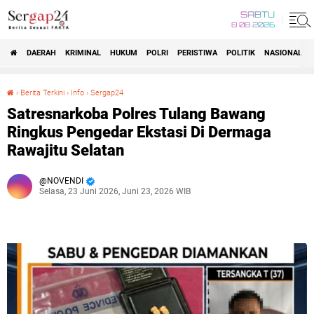
SABTU
8 08 2026
DAERAH
KRIMINAL
HUKUM
POLRI
PERISTIWA
POLITIK
NASIONAL
Beranda
›
Berita Terkini
›
Info
›
Sergap24
Satresnarkoba Polres Tulang Bawang Ringkus Pengedar Ekstasi Di Dermaga Rawajitu Selatan
Satresnarkoba Polres Tulang Bawang
Ringkus Pengedar Ekstasi Di Dermaga
Rawajitu Selatan
NOVENDI
Selasa, 23 Juni 2026, Juni 23, 2026 WIB