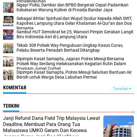
Perselingkuhan
Sigap! Polisi, Damkar dan BPBD Bergerak Cepat Padamkan
Kebakaran Warung Kuliner di Prosida Bandar Jaya
Sebagai Ikhtiar Spiritual dan Wujud Syukur kepada Allah SWT,
Kapolres Lampung Utara Gelar Khataman Al-Qur’an dan Doa
Bersama
Sambut HUT Demokrat ke-25, Wansori Pimpin Gerakan Langit
Biru Indonesia Asri di Lampung Utara
Tekab 308 Polsek Way Pengubuan Ungkap Kasus Curas,
Pelaku Beserta Penadah Berhasil Ditangkap
Dipimpin Kasat Samapta, Jajaran Polres Mesuji Bersama
Polsek Way Serdang melaksanakan Kegiatan Rutin Dalam
Program Jumat Curhat
Dipimpin Kasat Samapta, Polres Mesuji Salurkan Bantuan Air
Bersih untuk Warga Desa Labuhan Permai
KOMENTAR
Tampilkan
TERKINI
Janji Refund Dana Field Trip Malaysia Lewat
Deadline, Membuat Para Orang Tua
Mahasiswa UMKO Geram Dan Kecewa
Jangan Cuma Janji Dan Klarifikasi