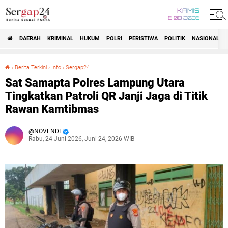
KAMIS
6 08 2026
DAERAH
KRIMINAL
HUKUM
POLRI
PERISTIWA
POLITIK
NASIONAL
Beranda
›
Berita Terkini
›
Info
›
Sergap24
Sat Samapta Polres Lampung Utara Tingkatkan Patroli QR Janji Jaga di Titik Rawan Kamtibmas
Sat Samapta Polres Lampung Utara
Tingkatkan Patroli QR Janji Jaga di Titik
Rawan Kamtibmas
NOVENDI
Rabu, 24 Juni 2026, Juni 24, 2026 WIB