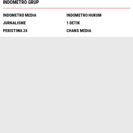
INDOMETRO GRUP
INDOMETRO MEDIA
INDOMETRO HUKUM
JURNALISME
1 DETIK
PERISTIWA 24
CHANS MEDIA
WIKI BERITA
JEJAK KRIMINAL
HARIAN 62
PENA KITA
OPS JURNAL
GROW MEDIA
BERITA SATU
INVESTIGASI
SERGAP24
INTELEKTUAL
PENA MEDAN
LENTERA NEWS
LENSA KRIMINAL
UNGKAP FAKTA
Media Sosial
Redaksi
UU Pers
Kode Etik
Sitemap
Pedoman
Peluang Wartawan
Iklan Murah