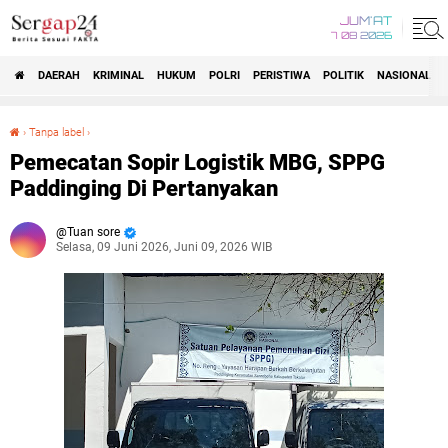
JUM'AT
7 08 2026
DAERAH
KRIMINAL
HUKUM
POLRI
PERISTIWA
POLITIK
NASIONAL
Beranda
›
Tanpa label
›
Pemecatan Sopir Logistik MBG, SPPG Paddinging Di Pertanyakan
Pemecatan Sopir Logistik MBG, SPPG
Paddinging Di Pertanyakan
Tuan sore
Selasa, 09 Juni 2026, Juni 09, 2026 WIB