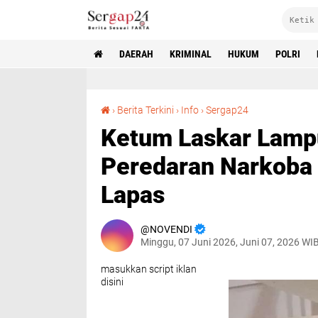
DAERAH
KRIMINAL
HUKUM
POLRI
Ketum Laskar Lampung Soroti Masih Maraknya Peredaran Narkoba dan Penggunaan HP di Lapas
›
Berita Terkini
›
Info
›
Sergap24
Ketum Laskar Lamp
Peredaran Narkoba
Lapas
NOVENDI
Minggu, 07 Juni 2026, Juni 07, 2026 WI
masukkan script iklan
disini