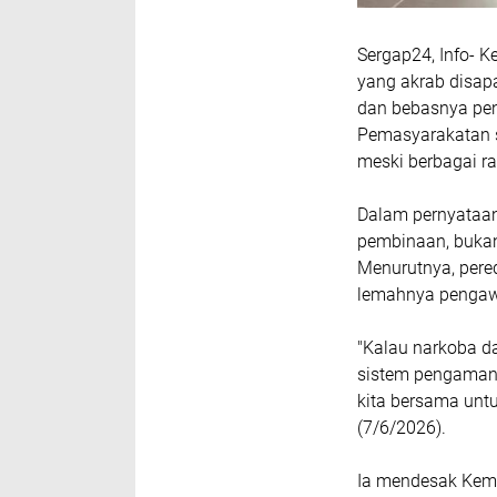
Sergap24, Info- 
yang akrab disap
dan bebasnya pe
Pemasyarakatan s
meski berbagai ra
Dalam pernyataan
pembinaan, bukan 
Menurutnya, pered
lemahnya pengaw
"Kalau narkoba d
sistem pengamana
kita bersama unt
(7/6/2026).
Ia mendesak Keme