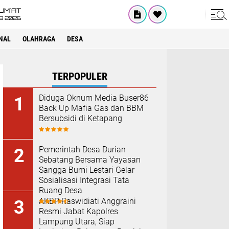
UM'AT
08 2026
NAL
OLAHRAGA
DESA
TERPOPULER
Diduga Oknum Media Buser86
Back Up Mafia Gas dan BBM
Bersubsidi di Ketapang
Pemerintah Desa Durian
Sebatang Bersama Yayasan
Sangga Bumi Lestari Gelar
Sosialisasi Integrasi Tata
Ruang Desa
AKBP Raswidiati Anggraini
Resmi Jabat Kapolres
Lampung Utara, Siap