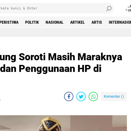
J
7 
PERISTIWA
POLITIK
NASIONAL
ARTIKEL
ARTIS
INTERNASIO
Beranda
ung Soroti Masih Maraknya
 dan Penggunaan HP di
Komentar (
)
B