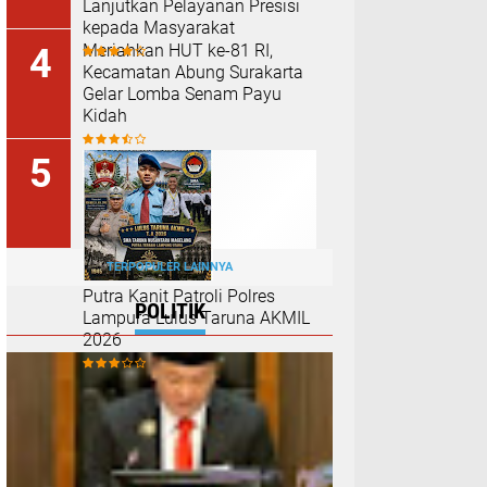
Lanjutkan Pelayanan Presisi
kepada Masyarakat
Meriahkan HUT ke-81 RI,
Kecamatan Abung Surakarta
Gelar Lomba Senam Payu
Kidah
TERPOPULER LAINNYA
Putra Kanit Patroli Polres
POLITIK
Lampura Lulus Taruna AKMIL
2026