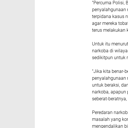
"Percuma Polisi,
penyalahgunaan n
terpidana kasus n
agar mereka tobat
terus melakukan k
Untuk itu menurut
narkoba di wilay
sedikitpun untuk 
"Jika kita benar-
penyalahgunaan n
untuk beraksi, da
narkoba, apapun 
seberat-beratnya,
Peredaran narko
masalah yang kom
mengendalikan bi