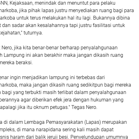
 BNN, Kejaksaan, menindak dan menuntut para pelaku
arkoba, jika pihak lapas justru menyediakan ruang bagi para
arkoba untuk terus melakukan hal itu lagi. Bukannya dibina
 dan sadar akan kesalahannya tapi justru fasilitasi untuk
ejahatan," tuturnya.
 Nero, jika kita benar-benar berharap penyalahgunaan
ah Lampung ini akan berakhir maka jangan dikasih ruang
mereka beraksi.
benar ingin menjadikan lampung ini terbebas dari
arkoba, maka jangan dikasih ruang sedikitpun bagi mereka
n bagi yang terbukti masih terlibat dalam penyalahgunaan
perannya agar diberikan efek jera dengan hukuman yang
 apalagi jika itu oknum petugas." Tegas Nero.
ba di dalam Lembaga Pemasyarakatan (Lapas) merupakan
pleks, di mana narapidana sering kali masih dapat
snis haram dari balik jeruji besi. Penyelundupan umumnya