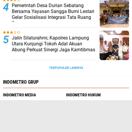
Pemerintah Desa Durian Sebatang
Bersama Yayasan Sangga Bumi Lestari
Gelar Sosialisasi Integrasi Tata Ruang
Desa
Jalin Silaturahmi, Kapolres Lampung
Utara Kunjungi Tokoh Adat Akuan
Abung Perkuat Sinergi Jaga Kamtibmas
TERPOPULER LAINNYA
INDOMETRO GRUP
INDOMETRO MEDIA
INDOMETRO HUKUM
JURNALISME
1 DETIK
PERISTIWA 24
CHANS MEDIA
WIKI BERITA
JEJAK KRIMINAL
HARIAN 62
PENA KITA