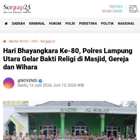
SENIN
10 08 2026
DAERAH
KRIMINAL
HUKUM
POLRI
PERISTIWA
POLITIK
NASIONAL
Beranda
›
Berita Terkini
›
Info
›
Sergap24
Hari Bhayangkara Ke-80, Polres Lampung Utara Gelar Bakti Religi di Masjid, Gereja dan Wihara
Hari Bhayangkara Ke-80, Polres Lampung
Utara Gelar Bakti Religi di Masjid, Gereja
dan Wihara
NOVENDI
Sabtu, 13 Juni 2026, Juni 13, 2026 WIB