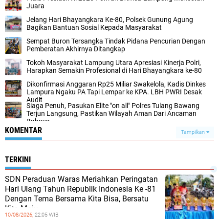
Juara
Jelang Hari Bhayangkara Ke-80, Polsek Gunung Agung
Bagikan Bantuan Sosial Kepada Masyarakat
Sempat Buron Tersangka Tindak Pidana Pencurian Dengan
Pemberatan Akhirnya Ditangkap
Tokoh Masyarakat Lampung Utara Apresiasi Kinerja Polri,
Harapkan Semakin Profesional di Hari Bhayangkara ke-80
Dikonfirmasi Anggaran Rp25 Miliar Swakelola, Kadis Dinkes
Lampura Ngaku PA Tapi Lempar ke KPA. LBH PWRI Desak
Audit
Siaga Penuh, Pasukan Elite "on all" Polres Tulang Bawang
Terjun Langsung, Pastikan Wilayah Aman Dari Ancaman
Bahaya
KOMENTAR
Tampilkan
TERKINI
SDN Peraduan Waras Meriahkan Peringatan
Hari Ulang Tahun Republik Indonesia Ke -81
Dengan Tema Bersama Kita Bisa, Bersatu
Kita Maju
10/08/2026,
22:05 WIB