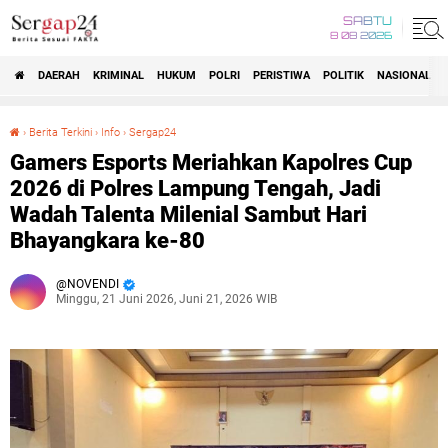
SABTU
8 08 2026
DAERAH
KRIMINAL
HUKUM
POLRI
PERISTIWA
POLITIK
NASIONAL
Beranda
›
Berita Terkini
›
Info
›
Sergap24
Gamers Esports Meriahkan Kapolres Cup 2026 di Polres Lampung Tengah, Jadi Wadah Talenta Milenial Sambut Hari Bhayangkara ke-80
Gamers Esports Meriahkan Kapolres Cup
2026 di Polres Lampung Tengah, Jadi
Wadah Talenta Milenial Sambut Hari
Bhayangkara ke-80
NOVENDI
Minggu, 21 Juni 2026, Juni 21, 2026 WIB