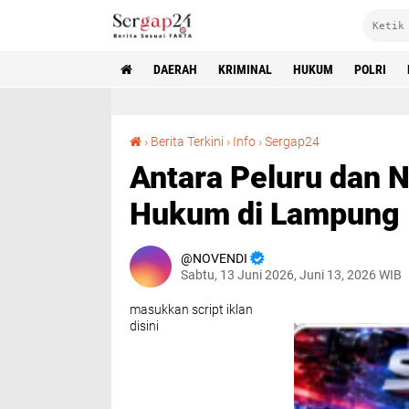
DAERAH
KRIMINAL
HUKUM
POLRI
Antara Peluru dan Narkoba: Dilema Penegakan Hukum di Lampung
›
Berita Terkini
›
Info
›
Sergap24
Antara Peluru dan 
Hukum di Lampung
NOVENDI
Sabtu, 13 Juni 2026, Juni 13, 2026 WIB
masukkan script iklan
disini