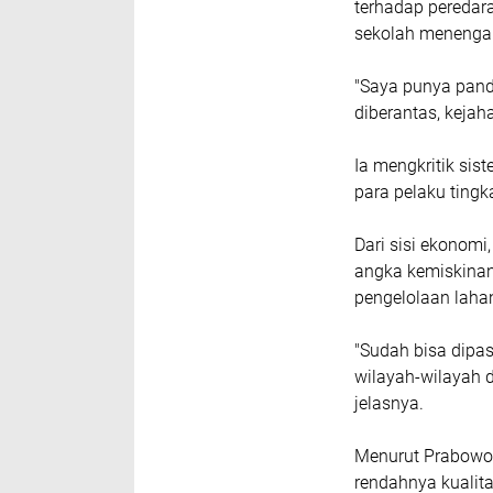
terhadap peredar
sekolah menenga
"Saya punya pand
diberantas, kejah
Ia mengkritik sist
para pelaku tingk
Dari sisi ekonom
angka kemiskinan
pengelolaan lahan
"Sudah bisa dipas
wilayah-wilayah 
jelasnya.
Menurut Prabowo,
rendahnya kualit