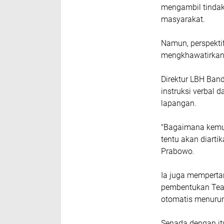
mengambil tindak
masyarakat.
Namun, perspektif
mengkhawatirkan te
Direktur LBH Ba
instruksi verbal d
lapangan.
"Bagaimana kemud
tentu akan diarti
Prabowo.
Ia juga mempertan
pembentukan Team
otomatis menurunk
Senada dengan it