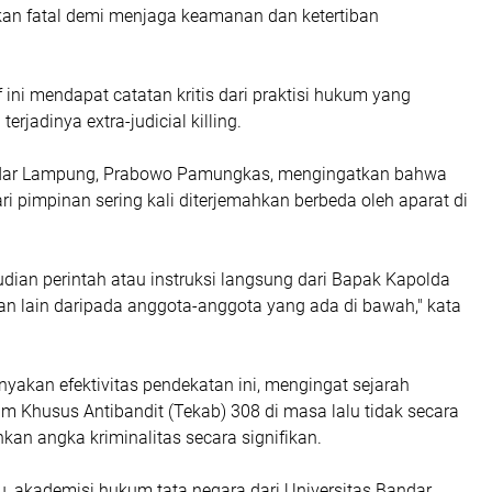
an fatal demi menjaga keamanan dan ketertiban
 ini mendapat catatan kritis dari praktisi hukum yang
rjadinya extra-judicial killing.
ndar Lampung, Prabowo Pamungkas, mengingatkan bahwa
ari pimpinan sering kali diterjemahkan berbeda oleh aparat di
ian perintah atau instruksi langsung dari Bapak Kapolda
kan lain daripada anggota-anggota yang ada di bawah," kata
yakan efektivitas pendekatan ini, mengingat sejarah
 Khusus Antibandit (Tekab) 308 di masa lalu tidak secara
an angka kriminalitas secara signifikan.
u, akademisi hukum tata negara dari Universitas Bandar