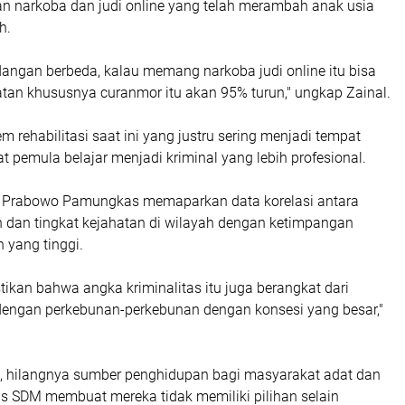
an narkoba dan judi online yang telah merambah anak usia
h.
angan berbeda, kalau memang narkoba judi online itu bisa
atan khususnya curanmor itu akan 95% turun," ungkap Zainal.
em rehabilitasi saat ini yang justru sering menjadi tempat
at pemula belajar menjadi kriminal yang lebih profesional.
i, Prabowo Pamungkas memaparkan data korelasi antara
 dan tingkat kejahatan di wilayah dengan ketimpangan
 yang tinggi.
tikan bahwa angka kriminalitas itu juga berangkat dari
dengan perkebunan-perkebunan dengan konsesi yang besar,"
 hilangnya sumber penghidupan bagi masyarakat adat dan
as SDM membuat mereka tidak memiliki pilihan selain