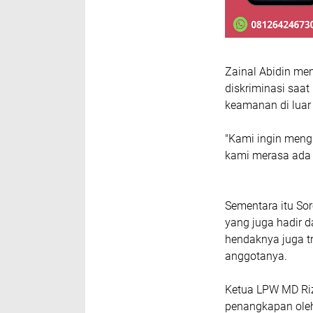
Zainal Abidin me
diskriminasi saa
keamanan di luar
"Kami ingin men
kami merasa ada d
Sementara itu So
yang juga hadir 
hendaknya juga t
anggotanya.
Ketua LPW MD Riz
penangkapan oleh