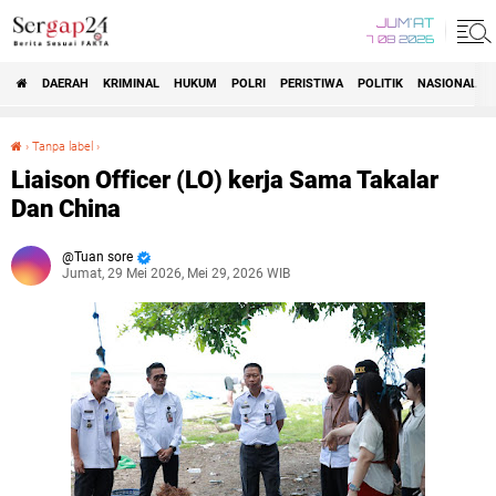
JUM'AT
7 08 2026
DAERAH
KRIMINAL
HUKUM
POLRI
PERISTIWA
POLITIK
NASIONAL
Beranda
›
Tanpa label
›
Liaison Officer (LO) kerja Sama Takalar Dan China
Liaison Officer (LO) kerja Sama Takalar
Dan China
Tuan sore
Jumat, 29 Mei 2026, Mei 29, 2026 WIB