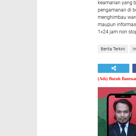
keamanan yang be
pengamanan di ber
menghimbau warg
maupun informasi
1×24 jam non sto
Berita Terkini
I
(Ads) Butuh Bantu