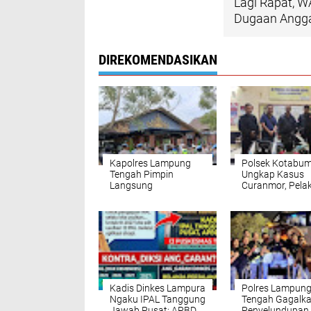
Lagi Rapat, 
Dugaan Angga
DIREKOMENDASIKAN
Kapolres Lampung
Polsek Kotabum
Tengah Pimpin
Ungkap Kasus
Langsung
Curanmor, Pela
Pengamanan Transit
Berhasil Diama
Presiden RI ke-7 Joko
Bersama Baran
Widodo di Rest Area
Bukti
KM 116A
Kadis Dinkes Lampura
Polres Lampun
Ngaku IPAL Tanggung
Tengah Gagalk
Jawab Pusat: APBD
Penyelundupan 