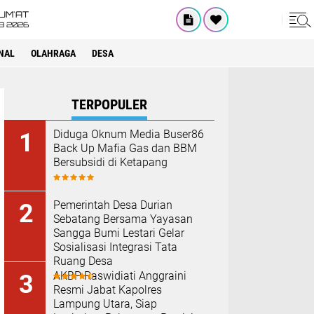
UM'AT
08 2026
NAL
OLAHRAGA
DESA
TERPOPULER
Diduga Oknum Media Buser86
Back Up Mafia Gas dan BBM
Bersubsidi di Ketapang
Pemerintah Desa Durian
Sebatang Bersama Yayasan
Sangga Bumi Lestari Gelar
Sosialisasi Integrasi Tata
Ruang Desa
AKBP Raswidiati Anggraini
Resmi Jabat Kapolres
Lampung Utara, Siap