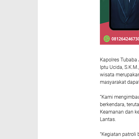
Kapolres Tubaba A
Iptu Ucida, S.K.
wisata merupakan
masyarakat dapat
“Kami mengimbau 
berkendara, terut
Keamanan dan ken
Lantas.
"Kegiatan patrol