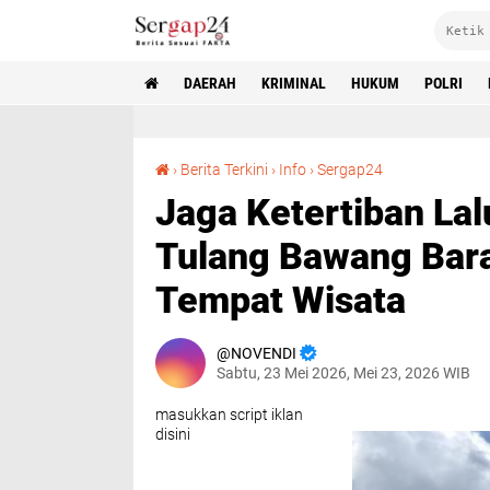
DAERAH
KRIMINAL
HUKUM
POLRI
Jaga Ketertiban Lalu Lintas, Sat Lantas Polres Tulang Bawang Barat Lakukan Patroli Ke Tempat Wisata
›
Berita Terkini
›
Info
›
Sergap24
Jaga Ketertiban Lal
Tulang Bawang Bara
Tempat Wisata
NOVENDI
Sabtu, 23 Mei 2026, Mei 23, 2026 WIB
masukkan script iklan
disini