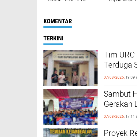
Diutamakan Buat
Pil Ekstasi dan 
SPM, Bukan IPAL
Gram Sabu, Tig
Pelaku Ditangka
KOMENTAR
TERKINI
Tim URC 
Terduga S
Kasus Be
07/08/2026,
19:09 
Karena L
Sambut H
Gerakan L
Utara
07/08/2026,
17:11 
Proyek Re