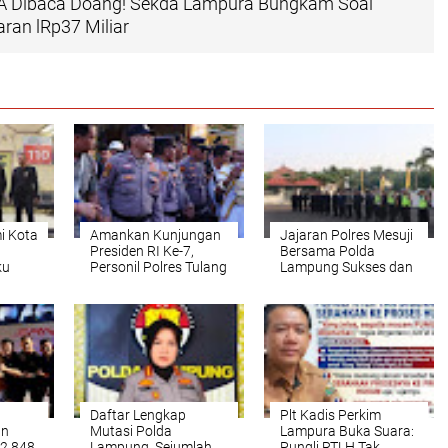
WA Dibaca Doang! Sekda Lampura Bungkam Soal
ran lRp37 Miliar
i Kota
Amankan Kunjungan
Jajaran Polres Mesuji
Presiden RI Ke-7,
Bersama Polda
ku
Personil Polres Tulang
Lampung Sukses dan
nkan
Bawang Sukses
Lancar Laksanakan
g
Kawal Rakorda PSI
Pengamanan
dan Kirab Budaya
Kunjungan Presiden
Hingga Kondusif
Republik Indonesia
ke‑7 di Wilayah
Kabupaten Mesuji
g
Daftar Lengkap
Plt Kadis Perkim
an
Mutasi Polda
Lampura Buka Suara:
2.848
Lampung, Sejumlah
Pungli RTLH Tak