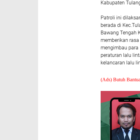
Kabupaten Tulang
Patroli ini dilak
berada di Kec.Tu
Bawang Tengah Ka
memberikan rasa
mengimbau para 
peraturan lalu li
kelancaran lalu li
(Ads) Butuh Bantu