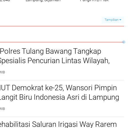
5,1
PJU dan 6 Kapolres
Dibenarkan, Serahkan
a
Diganti
ke Proses Hukum!
p!
Tampilkan
Polres Tulang Bawang Tangkap
pesialis Pencurian Lintas Wilayah,
rmula Hendak Menggoreng Tempe
WIB
apar
UT Demokrat ke-25, Wansori Pimpin
angit Biru Indonesia Asri di Lampung
WIB
habilitasi Saluran Irigasi Way Rarem