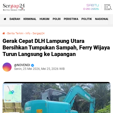
SABTU
8 08 2026
DAERAH
KRIMINAL
HUKUM
POLRI
PERISTIWA
POLITIK
NASIONAL
Beranda
›
Berita Terkini
›
Info
›
Sergap24
Gerak Cepat DLH Lampung Utara Bersihkan Tumpukan Sampah, Ferry Wijaya Turun Langsung ke Lapangan
Gerak Cepat DLH Lampung Utara
Bersihkan Tumpukan Sampah, Ferry Wijaya
Turun Langsung ke Lapangan
NOVENDI
Senin, 25 Mei 2026, Mei 25, 2026 WIB