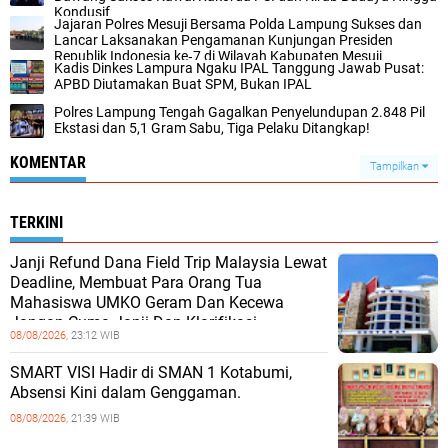
Kondusif
Jajaran Polres Mesuji Bersama Polda Lampung Sukses dan
Lancar Laksanakan Pengamanan Kunjungan Presiden
Republik Indonesia ke‑7 di Wilayah Kabupaten Mesuji
Kadis Dinkes Lampura Ngaku IPAL Tanggung Jawab Pusat:
APBD Diutamakan Buat SPM, Bukan IPAL
Polres Lampung Tengah Gagalkan Penyelundupan 2.848 Pil
Ekstasi dan 5,1 Gram Sabu, Tiga Pelaku Ditangkap!
KOMENTAR
Tampilkan
TERKINI
Janji Refund Dana Field Trip Malaysia Lewat
Deadline, Membuat Para Orang Tua
Mahasiswa UMKO Geram Dan Kecewa
Jangan Cuma Janji Dan Klarifikasi
08/08/2026,
23:12 WIB
SMART VISI Hadir di SMAN 1 Kotabumi,
Absensi Kini dalam Genggaman.
08/08/2026,
21:39 WIB