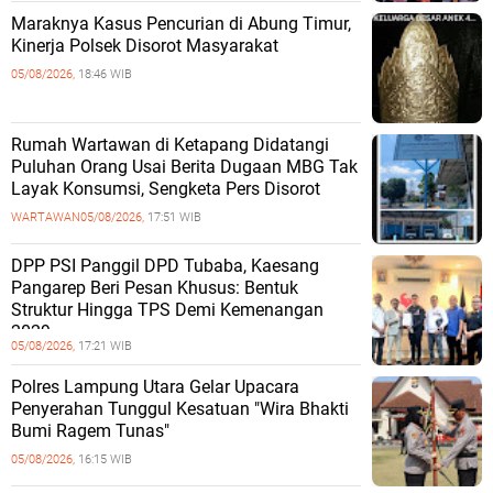
Maraknya Kasus Pencurian di Abung Timur,
Kinerja Polsek Disorot Masyarakat
05/08/2026,
18:46 WIB
Rumah Wartawan di Ketapang Didatangi
Puluhan Orang Usai Berita Dugaan MBG Tak
Layak Konsumsi, Sengketa Pers Disorot
WARTAWAN
05/08/2026,
17:51 WIB
DPP PSI Panggil DPD Tubaba, Kaesang
Pangarep Beri Pesan Khusus: Bentuk
Struktur Hingga TPS Demi Kemenangan
2029
05/08/2026,
17:21 WIB
Polres Lampung Utara Gelar Upacara
Penyerahan Tunggul Kesatuan "Wira Bhakti
Bumi Ragem Tunas"
05/08/2026,
16:15 WIB