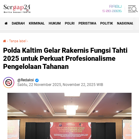
RABU
5 08 2026
DAERAH
KRIMINAL
HUKUM
POLRI
PERISTIWA
POLITIK
NASIONAL
Beranda
›
Tanpa label
›
Polda Kaltim Gelar Rakernis Fungsi Tahti 2025 untuk Perkuat Profesionalisme Pengelolaan Tahanan
Polda Kaltim Gelar Rakernis Fungsi Tahti
2025 untuk Perkuat Profesionalisme
Pengelolaan Tahanan
Redaksi
Sabtu, 22 November 2025, November 22, 2025 WIB