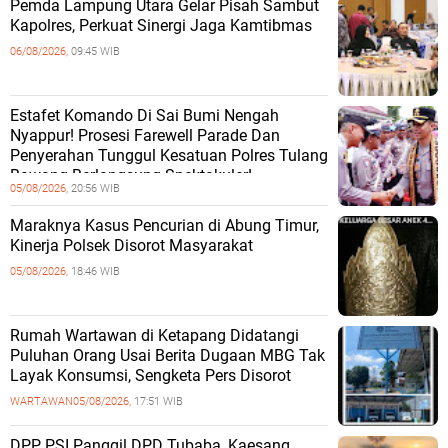
Pemda Lampung Utara Gelar Pisah Sambut
Kapolres, Perkuat Sinergi Jaga Kamtibmas
06/08/2026,
09:45 WIB
Estafet Komando Di Sai Bumi Nengah
Nyappur! Prosesi Farewell Parade Dan
Penyerahan Tunggul Kesatuan Polres Tulang
Bawang Berlangsung Spektakuler!
05/08/2026,
20:56 WIB
Maraknya Kasus Pencurian di Abung Timur,
Kinerja Polsek Disorot Masyarakat
05/08/2026,
18:46 WIB
Rumah Wartawan di Ketapang Didatangi
Puluhan Orang Usai Berita Dugaan MBG Tak
Layak Konsumsi, Sengketa Pers Disorot
WARTAWAN
05/08/2026,
17:51 WIB
DPP PSI Panggil DPD Tubaba, Kaesang