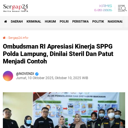
KAMIS
6 08 2026
DAERAH
KRIMINAL
HUKUM
POLRI
PERISTIWA
POLITIK
NASIONAL
Beranda
›
Sergap24.info-
Ombudsman RI Apresiasi Kinerja SPPG Polda Lampung, Dinilai Steril Dan Patut Menjadi Contoh
Ombudsman RI Apresiasi Kinerja SPPG
Polda Lampung, Dinilai Steril Dan Patut
Menjadi Contoh
NOVENDI
Jumat, 10 Oktober 2025, Oktober 10, 2025 WIB