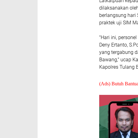
Latkatpuan kepad
dilaksanakan ole
berlangsung hari 
praktek uji SIM M
"Hari ini, person
Deny Ertanto, S.P
yang tergabung d
Bawang," ucap Kas
Kapolres Tulang 
(Ads) Butuh Bantu