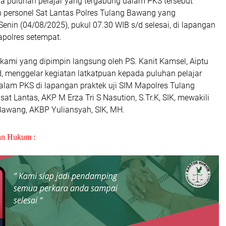
a puluhan pelajar yang tergabung dalam PKS tersebut
h personel Sat Lantas Polres Tulang Bawang yang
Senin (04/08/2025), pukul 07.30 WIB s/d selesai, di lapangan
apolres setempat.
el kami yang dipimpin langsung oleh PS. Kanit Kamsel, Aiptu
d, menggelar kegiatan latkatpuan kepada puluhan pelajar
alam PKS di lapangan praktek uji SIM Mapolres Tulang
at Lantas, AKP M Erza Tri S Nasution, S.Tr.K, SIK, mewakili
Bawang, AKBP Yuliansyah, SIK, MH.
an Hukum :