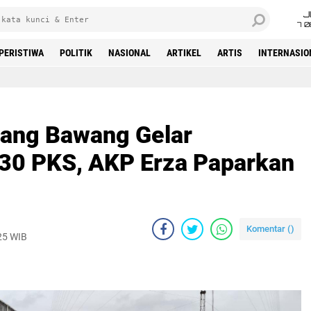
J
7 
PERISTIWA
POLITIK
NASIONAL
ARTIKEL
ARTIS
INTERNASIO
Beranda
ulang Bawang Gelar
30 PKS, AKP Erza Paparkan
Komentar (
)
25 WIB