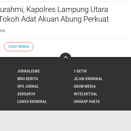
aturahmi, Kapolres Lampung Utara
 Tokoh Adat Akuan Abung Perkuat
Jaga Kamtibmas
WIB
LIHAT SEMUA
JURNALISME
1 DETIK
WIKI BERITA
JEJAK KRIMINAL
OPS JURNAL
GROW MEDIA
SERGAP24
INTELEKTUAL
LENSA KRIMINAL
UNGKAP FAKTA
i
UU Pers
Kode Etik
Sitemap
Pedoman
Peluang Wartawan
Ikla