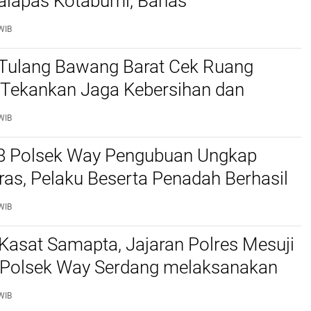
alapas Kotabumi, Bahas
tasan Narkoba dan Pungli
WIB
 Tulang Bawang Barat Cek Ruang
 Tekankan Jaga Kebersihan dan
n
WIB
8 Polsek Way Pengubuan Ungkap
as, Pelaku Beserta Penadah Berhasil
p
WIB
Kasat Samapta, Jajaran Polres Mesuji
Polsek Way Serdang melaksanakan
 Rutin Dalam Program Jumat Curhat
WIB