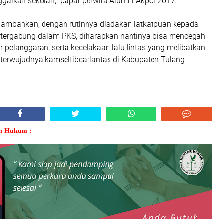
galkan sekolah," papar perwira Alumni Akpol 2017.
ambahkan, dengan rutinnya diadakan latkatpuan kepada
g tergabung dalam PKS, diharapkan nantinya bisa mencegah
 pelanggaran, serta kecelakaan lalu lintas yang melibatkan
 terwujudnya kamseltibcarlantas di Kabupaten Tulang
an Hukum :