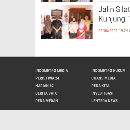
Jalin Sil
Kunjungi
Sinergi 
06/08/2026,
19:24 
INDOMETRO MEDIA
INDOMETRO HUKUM
PERISTIWA 24
CHANS MEDIA
HARIAN 62
PENA KITA
BERITA SATU
INVESTIGASI
PENA MEDAN
LENTERA NEWS
Redaks