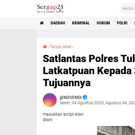
DAERAH
KRIMINAL
HUKUM
POLRI
Satlantas Polres Tulang Bawang Gelar Latkatpuan Kepada 30 PKS, AKP Erza Paparkan Tujuannya
›
Tanpa label
›
Satlantas Polres T
Latkatpuan Kepada 
Tujuannya
NOVENDI
Senin, 04 Agustus 2025, Agustus 04, 20
masukkan script iklan
disini