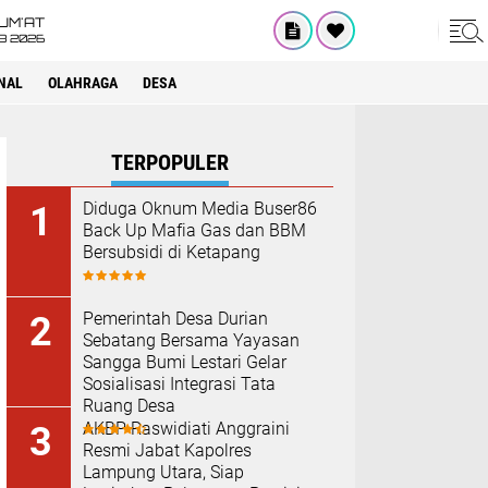
UM'AT
08 2026
NAL
OLAHRAGA
DESA
TERPOPULER
Diduga Oknum Media Buser86
Back Up Mafia Gas dan BBM
Bersubsidi di Ketapang
Pemerintah Desa Durian
Sebatang Bersama Yayasan
Sangga Bumi Lestari Gelar
Sosialisasi Integrasi Tata
Ruang Desa
AKBP Raswidiati Anggraini
Resmi Jabat Kapolres
Lampung Utara, Siap