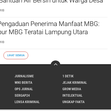
Bantuan Air Bersih untuk Warga Desa
Permai
WIB
Pengaduan Penerima Manfaat MBG:
ur MBG Teratai Lampung Utara
Masyarakat Minta Satgas Lakukan
WIB
si
LIHAT SEMUA
JURNALISME
1 DETIK
WIKI BERITA
JEJAK KRIMINAL
OPS JURNAL
GROW MEDIA
SERGAP24
INTELEKTUAL
LENSA KRIMINAL
UNGKAP FAKTA