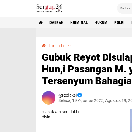
DAERAH
KRIMINAL
HUKUM
POLRI
Gubuk Reyot Disulap Menjadi Rumah Layak Hun,i Pasangan M. yunus dan Keluarga Tersenyum Bahagia
›
Tanpa label
›
Gubuk Reyot Disula
Hun,i Pasangan M. 
Tersenyum Bahagia
Redaksi
Selasa, 19 Agustus 2025, Agustus 19, 2
masukkan script iklan
disini