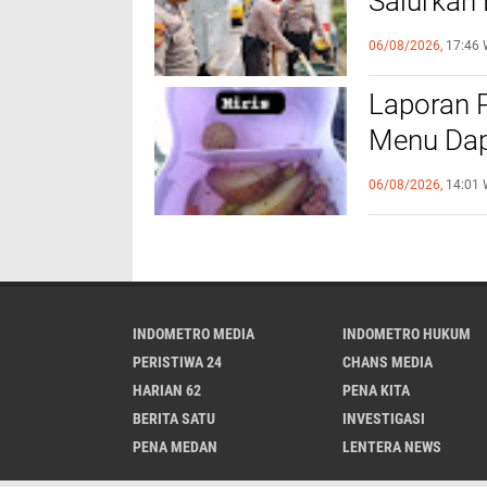
Salurkan 
Labuhan 
06/08/2026,
17:46 
Laporan 
Menu Dap
Disorot, 
06/08/2026,
14:01 
Investiga
INDOMETRO MEDIA
INDOMETRO HUKUM
PERISTIWA 24
CHANS MEDIA
HARIAN 62
PENA KITA
BERITA SATU
INVESTIGASI
PENA MEDAN
LENTERA NEWS