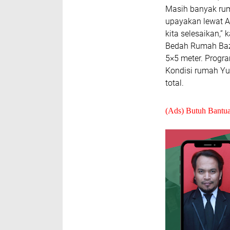
Masih banyak ruma
upayakan lewat A
kita selesaikan,
Bedah Rumah Bazn
5×5 meter. Progra
Kondisi rumah Y
total.
(Ads) Butuh Bantu