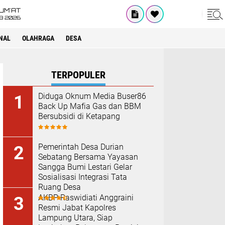
UM'AT
08 2026
NAL
OLAHRAGA
DESA
TERPOPULER
Diduga Oknum Media Buser86
Back Up Mafia Gas dan BBM
Bersubsidi di Ketapang
Pemerintah Desa Durian
Sebatang Bersama Yayasan
Sangga Bumi Lestari Gelar
Sosialisasi Integrasi Tata
Ruang Desa
AKBP Raswidiati Anggraini
Resmi Jabat Kapolres
Lampung Utara, Siap