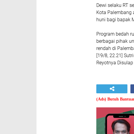
Dewi selaku RT s
Kota Palembang at
huni bagi bapak 
Program bedah ru
berbagai pihak u
rendah di Palemb
[19/8, 22.21] Su
Reyotnya Disulap 
(Ads) Butuh Bantu