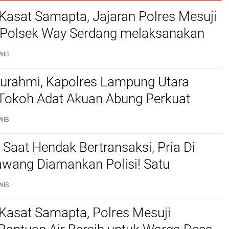
Kasat Samapta, Jajaran Polres Mesuji
Polsek Way Serdang melaksanakan
 Rutin Dalam Program Jumat Curhat
WIB
aturahmi, Kapolres Lampung Utara
 Tokoh Adat Akuan Abung Perkuat
Jaga Kamtibmas
WIB
 Saat Hendak Bertransaksi, Pria Di
awang Diamankan Polisi! Satu
 Kabur Ke Perkebunan Karet
WIB
Kasat Samapta, Polres Mesuji