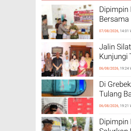
Dipimpin 
Bersama 
Kegiatan
07/08/2026,
14:01 
Jalin Sil
Kunjungi
Sinergi 
06/08/2026,
19:24 
Di Grebek
Tulang B
Rekannya
06/08/2026,
19:21 
Dipimpin 