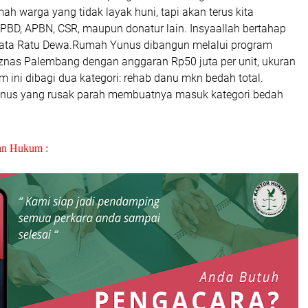
h warga yang tidak layak huni, tapi akan terus kita
PBD, APBN, CSR, maupun donatur lain. Insyaallah bertahap
” kata Ratu Dewa.Rumah Yunus dibangun melalui program
as Palembang dengan anggaran Rp50 juta per unit, ukuran
m ini dibagi dua kategori: rehab danu mkn bedah total.
unus yang rusak parah membuatnya masuk kategori bedah
an Hukum :