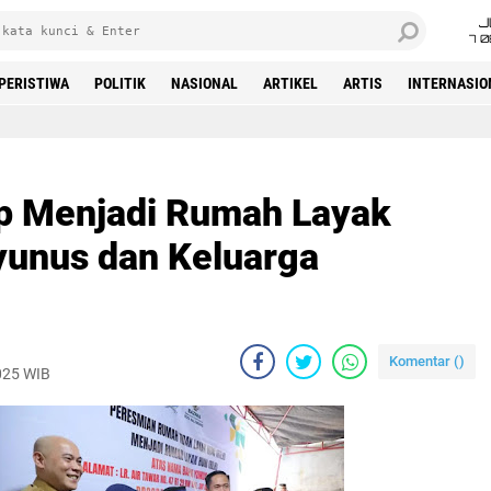
J
7 
PERISTIWA
POLITIK
NASIONAL
ARTIKEL
ARTIS
INTERNASIO
Beranda
p Menjadi Rumah Layak
yunus dan Keluarga
Komentar (
)
025 WIB