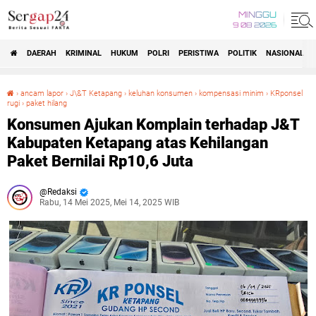
MINGGU
9 08 2026
DAERAH
KRIMINAL
HUKUM
POLRI
PERISTIWA
POLITIK
NASIONAL
Beranda
›
ancam lapor
›
J\&T Ketapang
›
keluhan konsumen
›
kompensasi minim
›
KRponsel
rugi
›
paket hilang
Konsumen Ajukan Komplain terhadap J&T Kabupaten Ketapang atas Kehilangan Paket Bernilai Rp10,6 Juta
Konsumen Ajukan Komplain terhadap J&T
Kabupaten Ketapang atas Kehilangan
Paket Bernilai Rp10,6 Juta
Redaksi
Rabu, 14 Mei 2025, Mei 14, 2025 WIB