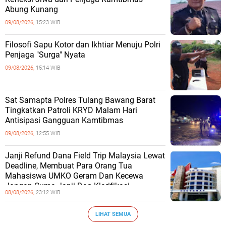
Abung Kunang
09/08/2026,
15:23 WIB
Filosofi Sapu Kotor dan Ikhtiar Menuju Polri
Penjaga "Surga" Nyata
09/08/2026,
15:14 WIB
Sat Samapta Polres Tulang Bawang Barat
Tingkatkan Patroli KRYD Malam Hari
Antisipasi Gangguan Kamtibmas
09/08/2026,
12:55 WIB
Janji Refund Dana Field Trip Malaysia Lewat
Deadline, Membuat Para Orang Tua
Mahasiswa UMKO Geram Dan Kecewa
Jangan Cuma Janji Dan Klarifikasi
08/08/2026,
23:12 WIB
LIHAT SEMUA