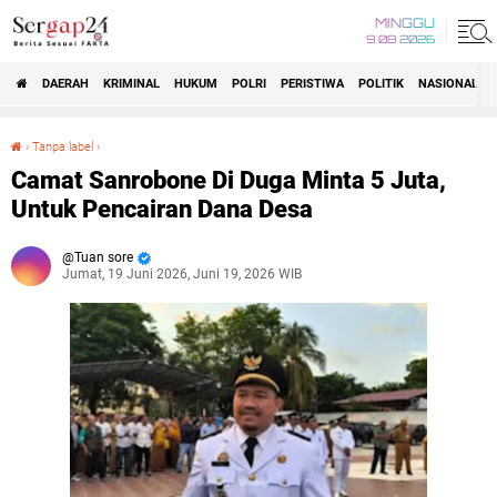
MINGGU
9 08 2026
DAERAH
KRIMINAL
HUKUM
POLRI
PERISTIWA
POLITIK
NASIONAL
Beranda
›
Tanpa label
›
Camat Sanrobone Di Duga Minta 5 Juta, Untuk Pencairan Dana Desa
Camat Sanrobone Di Duga Minta 5 Juta,
Untuk Pencairan Dana Desa
Tuan sore
Jumat, 19 Juni 2026, Juni 19, 2026 WIB