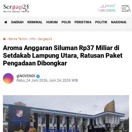
JUM'AT
7 08 2026
DAERAH
KRIMINAL
HUKUM
POLRI
PERISTIWA
POLITIK
NASIONAL
Beranda
›
Berita Terkini
›
Info
›
Sergap24
Aroma Anggaran Siluman Rp37 Miliar di Setdakab Lampung Utara, Ratusan Paket Pengadaan Dibongkar
Aroma Anggaran Siluman Rp37 Miliar di
Setdakab Lampung Utara, Ratusan Paket
Pengadaan Dibongkar
NOVENDI
Rabu, 24 Juni 2026, Juni 24, 2026 WIB