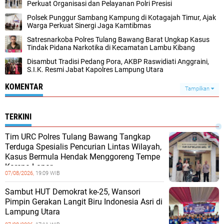
Perkuat Organisasi dan Pelayanan Polri Presisi
Polsek Punggur Sambang Kampung di Kotagajah Timur, Ajak
Warga Perkuat Sinergi Jaga Kamtibmas
Satresnarkoba Polres Tulang Bawang Barat Ungkap Kasus
Tindak Pidana Narkotika di Kecamatan Lambu Kibang
Disambut Tradisi Pedang Pora, AKBP Raswidiati Anggraini,
S.I.K. Resmi Jabat Kapolres Lampung Utara
KOMENTAR
Tampilkan
TERKINI
Tim URC Polres Tulang Bawang Tangkap
Terduga Spesialis Pencurian Lintas Wilayah,
Kasus Bermula Hendak Menggoreng Tempe
Karena Lapar
07/08/2026,
19:09 WIB
Sambut HUT Demokrat ke-25, Wansori
Pimpin Gerakan Langit Biru Indonesia Asri di
Lampung Utara