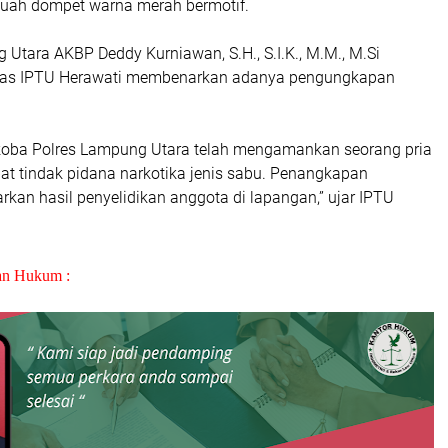
u buah dompet warna merah bermotif.
Utara AKBP Deddy Kurniawan, S.H., S.I.K., M.M., M.Si
mas IPTU Herawati membenarkan adanya pengungkapan
rkoba Polres Lampung Utara telah mengamankan seorang pria
bat tindak pidana narkotika jenis sabu. Penangkapan
rkan hasil penyelidikan anggota di lapangan,” ujar IPTU
an Hukum :