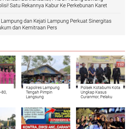
isi! Satu Rekannya Kabur Ke Perkebunan Karet
 Lampung dan Kejati Lampung Perkuat Sinergitas
kum dan Kemitraan Pers
Kapolres Lampung
Polsek Kotabumi Kota
-80,
Tengah Pimpin
Ungkap Kasus
g
Langsung
Curanmor, Pelaku
sana
Pengamanan Transit
Berhasil Diamankan
Presiden RI ke-7 Joko
Bersama Barang
Widodo di Rest Area
Bukti
erta
KM 116A