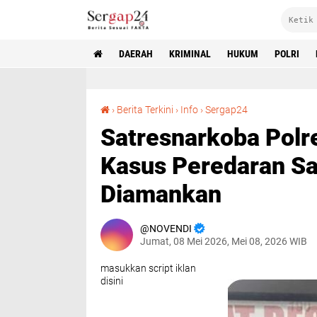
DAERAH
KRIMINAL
HUKUM
POLRI
Satresnarkoba Polres Lampung Utara Ungkap Kasus Peredaran Sabu, Seorang Pemuda Diamankan
›
Berita Terkini
›
Info
›
Sergap24
Satresnarkoba Pol
Kasus Peredaran S
Diamankan
NOVENDI
Jumat, 08 Mei 2026, Mei 08, 2026 WIB
masukkan script iklan
disini