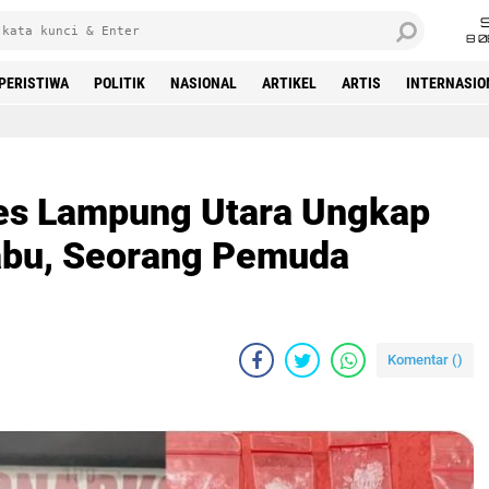
8 0
PERISTIWA
POLITIK
NASIONAL
ARTIKEL
ARTIS
INTERNASIO
Beranda
res Lampung Utara Ungkap
abu, Seorang Pemuda
Komentar (
)