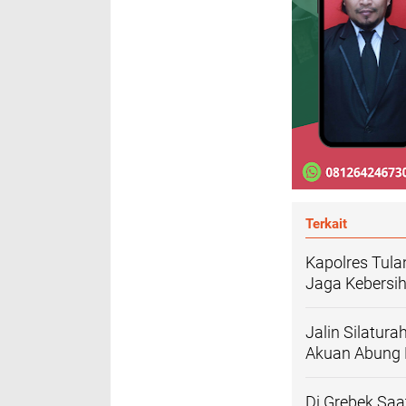
Terkait
Kapolres Tul
Jaga Kebersi
Jalin Silatur
Akuan Abung 
Di Grebek Saa