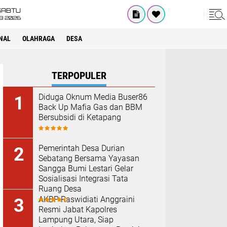
SABTU
8 2026
NAL
OLAHRAGA
DESA
TERPOPULER
Diduga Oknum Media Buser86
Back Up Mafia Gas dan BBM
Bersubsidi di Ketapang
Pemerintah Desa Durian
Sebatang Bersama Yayasan
Sangga Bumi Lestari Gelar
Sosialisasi Integrasi Tata
Ruang Desa
AKBP Raswidiati Anggraini
Resmi Jabat Kapolres
Lampung Utara, Siap