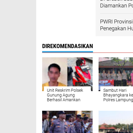
Diamankan Pol
PWRI Provinsi
Penegakan Hu
DIREKOMENDASIKAN
Unit Reskrim Polsek
Sambut Hari
Gunung Agung
Bhayangkara ke
Berhasil Amankan
Polres Lampun
Tersangka Penipuan
Tengah Anjang
dan Atau
dan Salurkan
Penggelapan
Bantuan untuk
Purnawirawan s
Warakawuri