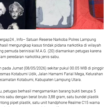
ergap24 , Info– Satuan Reserse Narkoba Polres Lampung
rhasil mengungkap kasus tindak pidana narkotika di wilayah
g pemuda berinisial M.A.G. (20) diamankan petugas karena
alam peredaran narkotika jenis sabu.
 pada Jumat (08/05/2026) sekitar pukul 00.05 WIB di pinggir
esmas Kotabumi Udik, Jalan Hamami Farial Mega, Kelurahan
Kecamatan Kotabumi, Kabupaten Lampung Utara.
ku, petugas berhasil mengamankan barang bukti berupa 5
enis sabu dengan berat bruto 3,88 gram, satu bundel plastik
entong pipet plastik, satu unit handphone Realme C15 warna