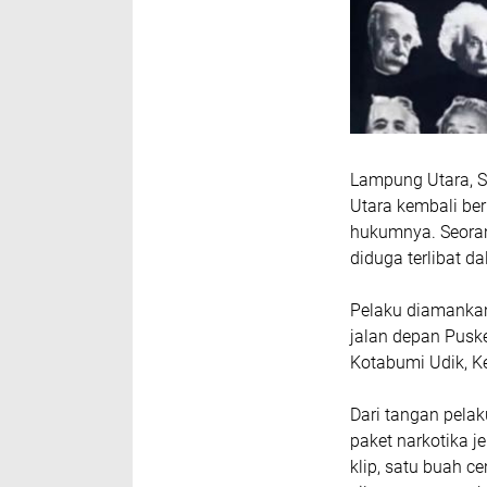
Lampung Utara, S
Utara kembali be
hukumnya. Seoran
diduga terlibat d
Pelaku diamankan
jalan depan Pusk
Kotabumi Udik, 
Dari tangan pela
paket narkotika j
klip, satu buah c