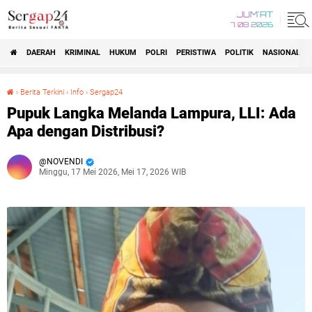
JUM'AT
7 08 2026
DAERAH
KRIMINAL
HUKUM
POLRI
PERISTIWA
POLITIK
NASIONAL
Beranda
›
Berita Terkini
›
Info
›
Sergap24
Pupuk Langka Melanda Lampura, LLI: Ada Apa dengan Distribusi?
Pupuk Langka Melanda Lampura, LLI: Ada
Apa dengan Distribusi?
NOVENDI
Minggu, 17 Mei 2026, Mei 17, 2026 WIB