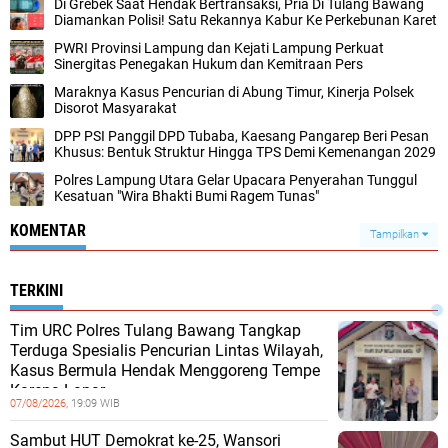
Di Grebek Saat Hendak Bertransaksi, Pria Di Tulang Bawang
Diamankan Polisi! Satu Rekannya Kabur Ke Perkebunan Karet
PWRI Provinsi Lampung dan Kejati Lampung Perkuat
Sinergitas Penegakan Hukum dan Kemitraan Pers
Maraknya Kasus Pencurian di Abung Timur, Kinerja Polsek
Disorot Masyarakat
DPP PSI Panggil DPD Tubaba, Kaesang Pangarep Beri Pesan
Khusus: Bentuk Struktur Hingga TPS Demi Kemenangan 2029
Polres Lampung Utara Gelar Upacara Penyerahan Tunggul
Kesatuan "Wira Bhakti Bumi Ragem Tunas"
KOMENTAR
Tampilkan
TERKINI
Tim URC Polres Tulang Bawang Tangkap
Terduga Spesialis Pencurian Lintas Wilayah,
Kasus Bermula Hendak Menggoreng Tempe
Karena Lapar
07/08/2026,
19:09 WIB
Sambut HUT Demokrat ke-25, Wansori