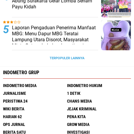
Abung Surakarta Gelar Lomba Senam
Payu Kidah
Laporan Pengaduan Penerima Manfaat
MBG: Menu Dapur MBG Teratai
Lampung Utara Disorot, Masyarakat
Minta Satgas Lakukan Investigasi
TERPOPULER LAINNYA
INDOMETRO GRUP
INDOMETRO MEDIA
INDOMETRO HUKUM
JURNALISME
1 DETIK
PERISTIWA 24
CHANS MEDIA
WIKI BERITA
JEJAK KRIMINAL
HARIAN 62
PENA KITA
OPS JURNAL
GROW MEDIA
BERITA SATU
INVESTIGASI