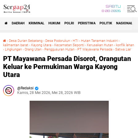
SABTU
8 08 2026
DAERAH
KRIMINAL
HUKUM
POLRI
PERISTIWA
POLITIK
NASIONAL
Beranda
›
Desa Durian Sebatang
›
Desa Podorukun
›
HTI
›
Hutan Tanaman Industri
›
kalimantan barat
›
Kayong Utara
›
Kecamatan Seponti
›
Kerusakan Hutan
›
konflik lahan
›
Lingkungan
›
Orang Utan
›
Penggusuran Hutan
›
PT Mayawana Persada
›
Satwa Liar
PT Mayawana Persada Disorot, Orangutan Keluar ke Permukiman Warga Kayong Utara
PT Mayawana Persada Disorot, Orangutan
Keluar ke Permukiman Warga Kayong
Utara
Redaksi
Kamis, 28 Mei 2026, Mei 28, 2026 WIB