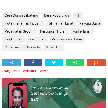
Desa Durian Sebatang
Desa Podorukun
HTI
Hutan Tanaman Industri
kalimantan barat
Kayong Utara
Kecamatan Seponti
Kerusakan Hutan
konflik lahan
Lingkungan
Orang Utan
Penggusuran Hutan
PT Mayawana Persada
Satwa Liar
(Ads) Butuh Bantuan Hukum :