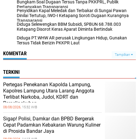
Bungkam Soal Dugaan Tersus Tanpa PKKPRL, Publik
Pertanyakan Transparansi
Penyidikan Kapal Meledak dan Terbakar di Sungai Pawan
Dinilai Tertutup, IWO-I Ketapang Soroti Dugaan Kurangnya
Transparansi
Diduga Selewengkan BBM Subsidi, SPBUN 68.788.003
Ketapang Disorot Keras Aparat Diminta Bertindak
Diduga PT.WHW AR perusak Lingkungan Hidup, Gunakan
Tersus Tidak Berizin PKKPR Laut
KOMENTAR
Tampilkan
TERKINI
Pertegas Penekanan Kapolda Lampung,
Kapolres Lampung Utara Larang Anggota
Terlibat Narkoba, Judol, KDRT dan
Perselingkuhan
08/08/2026,
15:32 WIB
Sigap! Polisi, Damkar dan BPBD Bergerak
Cepat Padamkan Kebakaran Warung Kuliner
di Prosida Bandar Jaya