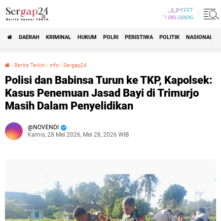
JUM'AT
7 08 2026
DAERAH
KRIMINAL
HUKUM
POLRI
PERISTIWA
POLITIK
NASIONAL
Beranda
›
Berita Terkini
›
info
›
Sergap24
Polisi dan Babinsa Turun ke TKP, Kapolsek: Kasus Penemuan Jasad Bayi di Trimurjo Masih Dalam Penyelidikan
Polisi dan Babinsa Turun ke TKP, Kapolsek:
Kasus Penemuan Jasad Bayi di Trimurjo
Masih Dalam Penyelidikan
NOVENDI
Kamis, 28 Mei 2026, Mei 28, 2026 WIB