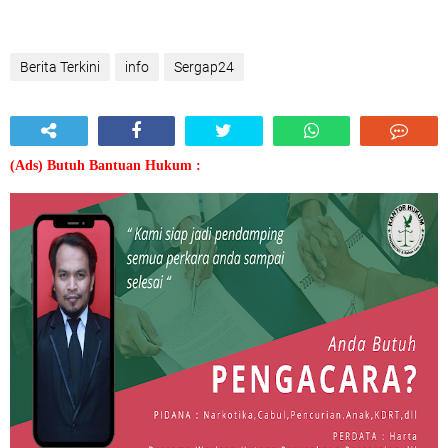
Berita Terkini
info
Sergap24
(Ads) Butuh Bantuan Hukum :