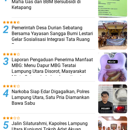
Mafia Gas dan BBM Bersubsidi di
Ketapang
Pemerintah Desa Durian Sebatang
Bersama Yayasan Sangga Bumi Lestari
Gelar Sosialisasi Integrasi Tata Ruang
Desa
Laporan Pengaduan Penerima Manfaat
MBG: Menu Dapur MBG Teratai
Lampung Utara Disorot, Masyarakat
Minta Satgas Lakukan Investigasi
Narkoba Siap Edar Digagalkan, Polres
Lampung Utara, Satu Pria Diamankan
Bawa Sabu
Jalin Silaturahmi, Kapolres Lampung
Utara Kunjungi Tokoh Adat Akuan