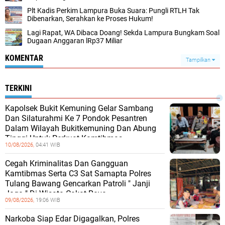
Plt Kadis Perkim Lampura Buka Suara: Pungli RTLH Tak
Dibenarkan, Serahkan ke Proses Hukum!
Lagi Rapat, WA Dibaca Doang! Sekda Lampura Bungkam Soal
Dugaan Anggaran lRp37 Miliar
KOMENTAR
Tampilkan
TERKINI
Kapolsek Bukit Kemuning Gelar Sambang
Dan Silaturahmi Ke 7 Pondok Pesantren
Dalam Wilayah Bukitkemuning Dan Abung
Tinggi Untuk Perkuat Kamtibmas.
10/08/2026,
04:41 WIB
Cegah Kriminalitas Dan Gangguan
Kamtibmas Serta C3 Sat Samapta Polres
Tulang Bawang Gencarkan Patroli " Janji
Jaga " Di Wisata Cakat Raya
09/08/2026,
19:06 WIB
Narkoba Siap Edar Digagalkan, Polres