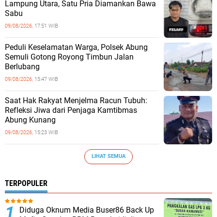
Lampung Utara, Satu Pria Diamankan Bawa
Sabu
09/08/2026,
17:51 WIB
Peduli Keselamatan Warga, Polsek Abung
Semuli Gotong Royong Timbun Jalan
Berlubang
09/08/2026,
15:47 WIB
Saat Hak Rakyat Menjelma Racun Tubuh:
Refleksi Jiwa dari Penjaga Kamtibmas
Abung Kunang
09/08/2026,
15:23 WIB
LIHAT SEMUA
TERPOPULER
Diduga Oknum Media Buser86 Back Up