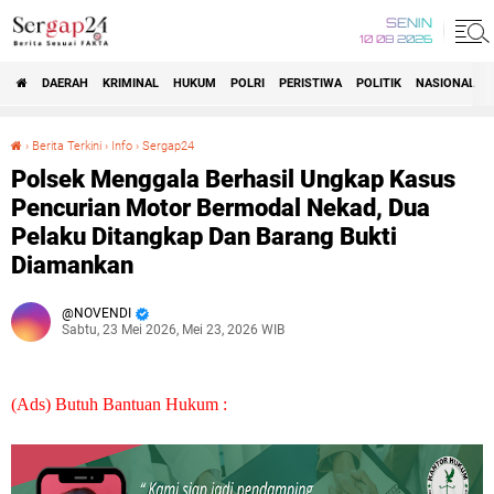
SENIN
10 08 2026
DAERAH
KRIMINAL
HUKUM
POLRI
PERISTIWA
POLITIK
NASIONAL
Beranda
›
Berita Terkini
›
Info
›
Sergap24
Polsek Menggala Berhasil Ungkap Kasus Pencurian Motor Bermodal Nekad, Dua Pelaku Ditangkap Dan Barang Bukti Diamankan
Polsek Menggala Berhasil Ungkap Kasus
Pencurian Motor Bermodal Nekad, Dua
Pelaku Ditangkap Dan Barang Bukti
Diamankan
NOVENDI
Sabtu, 23 Mei 2026, Mei 23, 2026 WIB
(Ads) Butuh Bantuan Hukum :