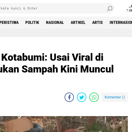
J
7 
PERISTIWA
POLITIK
NASIONAL
ARTIKEL
ARTIS
INTERNASIO
Beranda
 Kotabumi: Usai Viral di
pukan Sampah Kini Muncul
Komentar (
)