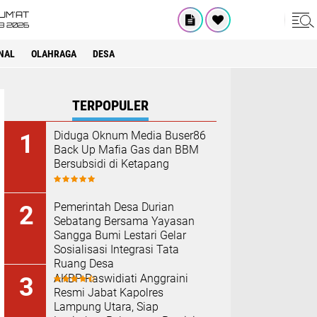
UM'AT
08 2026
NAL
OLAHRAGA
DESA
TERPOPULER
Diduga Oknum Media Buser86
Back Up Mafia Gas dan BBM
Bersubsidi di Ketapang
Pemerintah Desa Durian
Sebatang Bersama Yayasan
Sangga Bumi Lestari Gelar
Sosialisasi Integrasi Tata
Ruang Desa
AKBP Raswidiati Anggraini
Resmi Jabat Kapolres
Lampung Utara, Siap