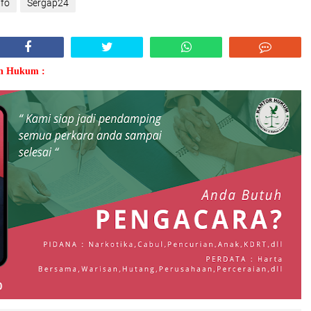
nfo
Sergap24
an Hukum :