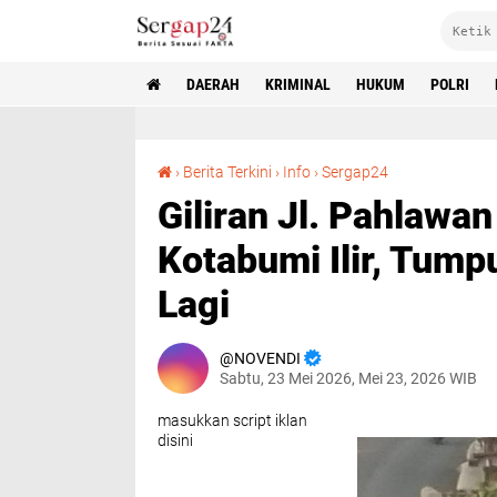
DAERAH
KRIMINAL
HUKUM
POLRI
Giliran Jl. Pahlawan Kotabumi: Usai Viral di Kotabumi Ilir, Tumpukan Sampah Kini Muncul Lagi
›
Berita Terkini
›
Info
›
Sergap24
Giliran Jl. Pahlawan
Kotabumi Ilir, Tum
Lagi
NOVENDI
Sabtu, 23 Mei 2026, Mei 23, 2026 WIB
masukkan script iklan
disini