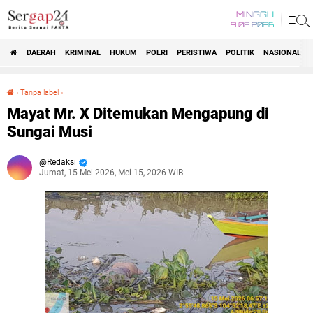
MINGGU
9 08 2026
DAERAH
KRIMINAL
HUKUM
POLRI
PERISTIWA
POLITIK
NASIONAL
Beranda
›
Tanpa label
›
Mayat Mr. X Ditemukan Mengapung di Sungai Musi
Mayat Mr. X Ditemukan Mengapung di
Sungai Musi
Redaksi
Jumat, 15 Mei 2026, Mei 15, 2026 WIB