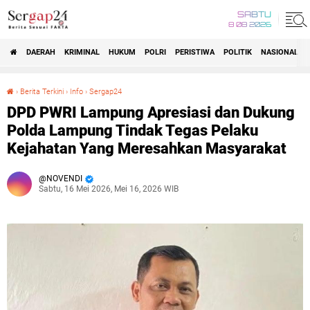
SABTU
8 08 2026
DAERAH
KRIMINAL
HUKUM
POLRI
PERISTIWA
POLITIK
NASIONAL
Beranda
›
Berita Terkini
›
Info
›
Sergap24
DPD PWRI Lampung Apresiasi dan Dukung Polda Lampung Tindak Tegas Pelaku Kejahatan Yang Meresahkan Masyarakat
DPD PWRI Lampung Apresiasi dan Dukung
Polda Lampung Tindak Tegas Pelaku
Kejahatan Yang Meresahkan Masyarakat
NOVENDI
Sabtu, 16 Mei 2026, Mei 16, 2026 WIB