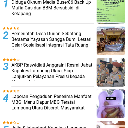
Diduga Oknum Media Buser86 Back Up
Mafia Gas dan BBM Bersubsidi di
Ketapang
Pemerintah Desa Durian Sebatang
Bersama Yayasan Sangga Bumi Lestari
Gelar Sosialisasi Integrasi Tata Ruang
Desa
AKBP Raswidiati Anggraini Resmi Jabat
Kapolres Lampung Utara, Siap
Lanjutkan Pelayanan Presisi kepada
Masyarakat
Laporan Pengaduan Penerima Manfaat
MBG: Menu Dapur MBG Teratai
Lampung Utara Disorot, Masyarakat
Minta Satgas Lakukan Investigasi
Jalin Silaturahmi, Kapolres Lampung