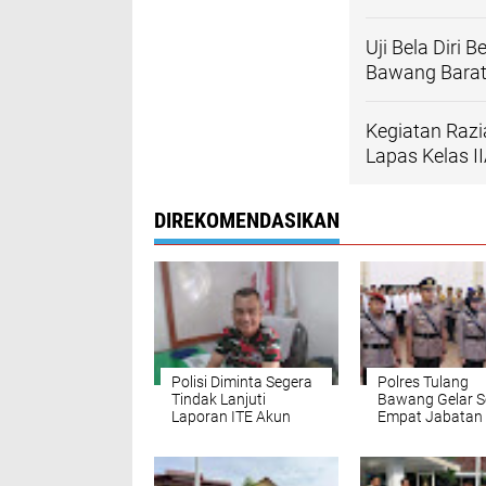
Uji Bela Diri 
Bawang Barat,
Kegiatan Raz
Lapas Kelas I
DIREKOMENDASIKAN
Polisi Diminta Segera
Polres Tulang
Tindak Lanjuti
Bawang Gelar Se
Laporan ITE Akun
Empat Jabatan
Facebook "Agung
Intel, Reskrim, 
Sugara"
Dan Kapolsek
Menggala, Kapo