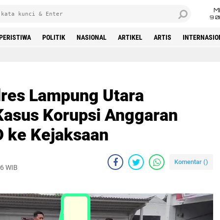
M
9 0
PERISTIWA
POLITIK
NASIONAL
ARTIKEL
ARTIS
INTERNASIO
Beranda
olres Lampung Utara
Kasus Korupsi Anggaran
 ke Kejaksaan
Komentar (
)
26 WIB