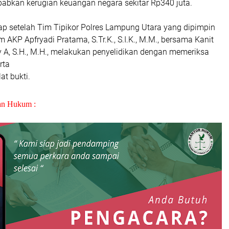
abkan kerugian keuangan negara sekitar Rp340 juta.
ap setelah Tim Tipikor Polres Lampung Utara yang dipimpin
m AKP Apfryadi Pratama, S.Tr.K., S.I.K., M.M., bersama Kanit
y A, S.H., M.H., melakukan penyelidikan dengan memeriksa
erta
t bukti.
an Hukum :