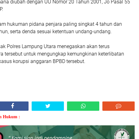
mana diubah dengan UU Nomor 20 Tahun 2001, Jo Pasal 55
P.
am hukuman pidana penjara paling singkat 4 tahun dan
ahun, serta denda sesuai ketentuan undang-undang.
ihak Polres Lampung Utara menegaskan akan terus
a tersebut untuk mengungkap kemungkinan keterlibatan
 kasus korupsi anggaran BPBD tersebut.
an Hukum :