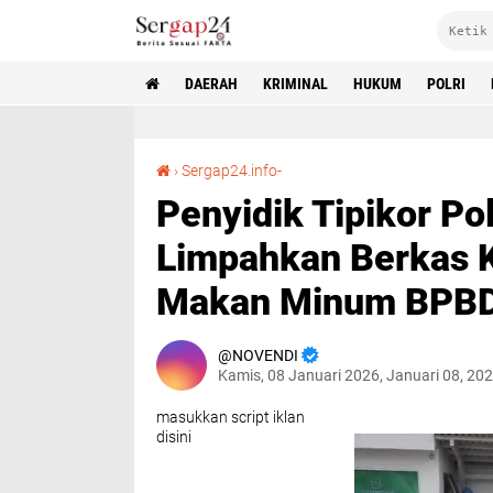
DAERAH
KRIMINAL
HUKUM
POLRI
Penyidik Tipikor Polres Lampung Utara Limpahkan Berkas Kasus Korupsi Anggaran Makan Minum BPBD ke Kejaksaan
›
Sergap24.info-
Penyidik Tipikor P
Limpahkan Berkas 
Makan Minum BPBD
NOVENDI
Kamis, 08 Januari 2026, Januari 08, 20
masukkan script iklan
disini