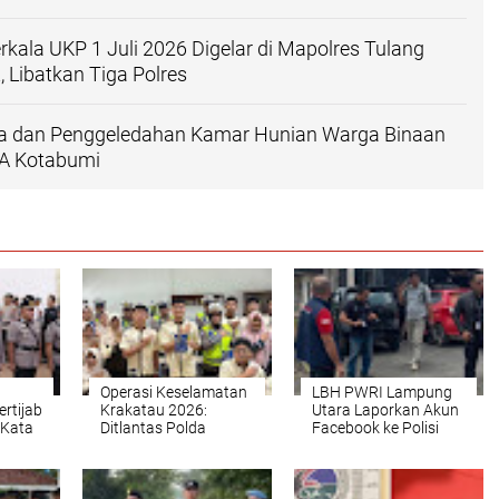
Berkala UKP 1 Juli 2026 Digelar di Mapolres Tulang
 Libatkan Tiga Polres
ia dan Penggeledahan Kamar Hunian Warga Binaan
IA Kotabumi
Operasi Keselamatan
LBH PWRI Lampung
rtijab
Krakatau 2026:
Utara Laporkan Akun
 Kata
Ditlantas Polda
Facebook ke Polisi
Lantas
Lampung Sosialisasi
atas Dugaan Hina
Tertib Lalu Lintas Di
Profesi Wartawan
lres
Sekolah Al Kautsar