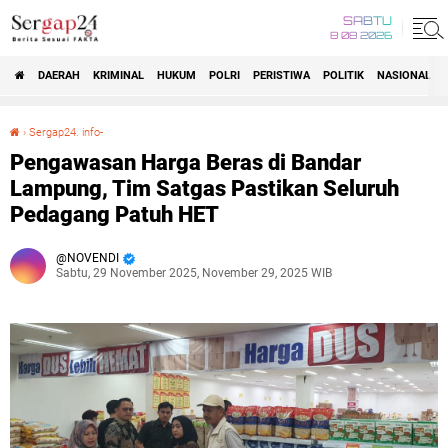
SABTU
8 08 2026
DAERAH
KRIMINAL
HUKUM
POLRI
PERISTIWA
POLITIK
NASIONAL
Beranda
›
Sergap24. info-
Pengawasan Harga Beras di Bandar Lampung, Tim Satgas Pastikan Seluruh Pedagang Patuh HET
Pengawasan Harga Beras di Bandar
Lampung, Tim Satgas Pastikan Seluruh
Pedagang Patuh HET
NOVENDI
Sabtu, 29 November 2025, November 29, 2025 WIB