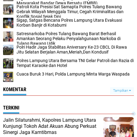
Masyarakat Bandar Dewa Bersatu (FMBB)
Patroli Kota Presisi Sat Samapta Polres Tulang Bawang
Gebrak Wilayah Menggala Timur, Cegah Kriminalitas dan
Konflik Sosial Sejak Dini
Sigap, Satgas Bencana Polres Lampung Utara Evakuasi
Korban Banjir di Kotabumi
‎Satresnarkoba Polres Tulang Bawang Barat Berhasil
Amankan Seorang Pelaku Penyalahgunaan Narkoba di
Tulang Bawang Udik
Polri Hadir Jaga Stabilitas Aniversary Ke-23 CBCL Di Rawa
Jitu Selatan Berjalan Aman,Meriah,Dan Kondusif
Polres Lampung Utara Bersama TNI Gelar Patroli dan Razia di
Tempat Karaoke dan Hotel
Cuaca Buruk 3 Hari, Polda Lampung Minta Warga Waspada
KOMENTAR
Tampilkan
TERKINI
Jalin Silaturahmi, Kapolres Lampung Utara
Kunjungi Tokoh Adat Akuan Abung Perkuat
Sinergi Jaga Kamtibmas