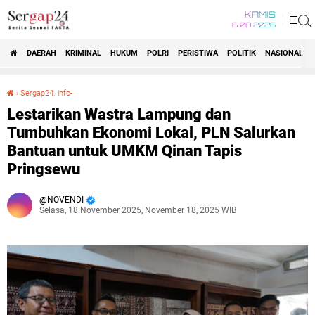
KAMIS
6 08 2026
DAERAH
KRIMINAL
HUKUM
POLRI
PERISTIWA
POLITIK
NASIONAL
Beranda
›
Sergap24. info-
Lestarikan Wastra Lampung dan Tumbuhkan Ekonomi Lokal, PLN Salurkan Bantuan untuk UMKM Qinan Tapis Pringsewu
Lestarikan Wastra Lampung dan
Tumbuhkan Ekonomi Lokal, PLN Salurkan
Bantuan untuk UMKM Qinan Tapis
Pringsewu
NOVENDI
Selasa, 18 November 2025, November 18, 2025 WIB