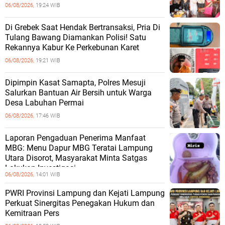
06/08/2026,
19:24 WIB
Di Grebek Saat Hendak Bertransaksi, Pria Di
Tulang Bawang Diamankan Polisi! Satu
Rekannya Kabur Ke Perkebunan Karet
06/08/2026,
19:21 WIB
Dipimpin Kasat Samapta, Polres Mesuji
Salurkan Bantuan Air Bersih untuk Warga
Desa Labuhan Permai
06/08/2026,
17:46 WIB
Laporan Pengaduan Penerima Manfaat
MBG: Menu Dapur MBG Teratai Lampung
Utara Disorot, Masyarakat Minta Satgas
Lakukan Investigasi
06/08/2026,
14:01 WIB
PWRI Provinsi Lampung dan Kejati Lampung
Perkuat Sinergitas Penegakan Hukum dan
Kemitraan Pers