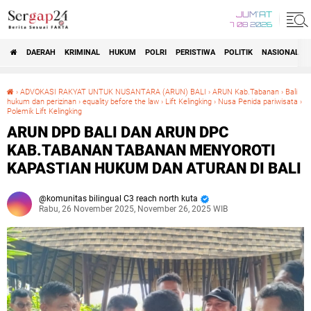
JUM'AT
7 08 2026
DAERAH
KRIMINAL
HUKUM
POLRI
PERISTIWA
POLITIK
NASIONAL
Beranda
›
ADVOKASI RAKYAT UNTUK NUSANTARA (ARUN) BALI
›
ARUN Kab.Tabanan
›
Bali
hukum dan perizinan
›
equality before the law
›
Lift Kelingking
›
Nusa Penida pariwisata
›
Polemik Lift Kelingking
ARUN DPD BALI DAN ARUN DPC KAB.TABANAN TABANAN MENYOROTI KAPASTIAN HUKUM DAN ATURAN DI BALI
ARUN DPD BALI DAN ARUN DPC
KAB.TABANAN TABANAN MENYOROTI
KAPASTIAN HUKUM DAN ATURAN DI BALI
komunitas bilingual C3 reach north kuta
Rabu, 26 November 2025, November 26, 2025 WIB