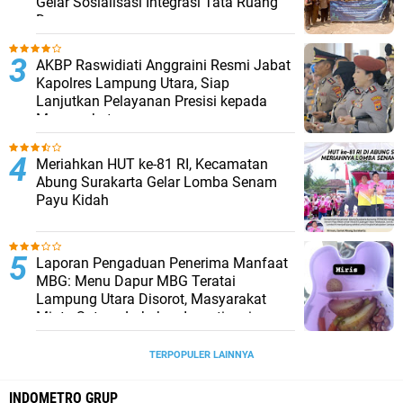
Gelar Sosialisasi Integrasi Tata Ruang
Desa
AKBP Raswidiati Anggraini Resmi Jabat
Kapolres Lampung Utara, Siap
Lanjutkan Pelayanan Presisi kepada
Masyarakat
Meriahkan HUT ke-81 RI, Kecamatan
Abung Surakarta Gelar Lomba Senam
Payu Kidah
Laporan Pengaduan Penerima Manfaat
MBG: Menu Dapur MBG Teratai
Lampung Utara Disorot, Masyarakat
Minta Satgas Lakukan Investigasi
TERPOPULER LAINNYA
INDOMETRO GRUP