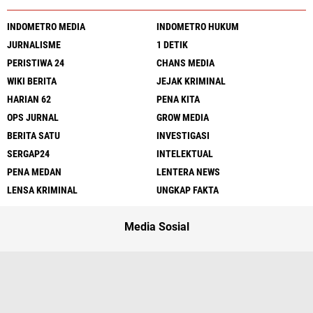
INDOMETRO MEDIA
INDOMETRO HUKUM
JURNALISME
1 DETIK
PERISTIWA 24
CHANS MEDIA
WIKI BERITA
JEJAK KRIMINAL
HARIAN 62
PENA KITA
OPS JURNAL
GROW MEDIA
BERITA SATU
INVESTIGASI
SERGAP24
INTELEKTUAL
PENA MEDAN
LENTERA NEWS
LENSA KRIMINAL
UNGKAP FAKTA
Media Sosial
Redaksi
UU Pers
Kode Etik
Sitemap
Pedoman
Peluang Wartawan
Iklan Murah
Copyright ©
2026 Sergap24