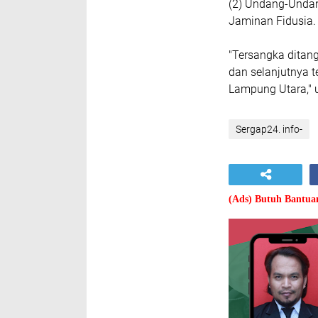
(2) Undang-Undan
Jaminan Fidusia
"Tersangka ditan
dan selanjutnya t
Lampung Utara," u
Sergap24. info-
(Ads) Butuh Bantu