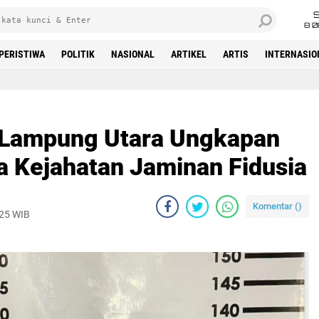
8 0
PERISTIWA
POLITIK
NASIONAL
ARTIKEL
ARTIS
INTERNASIO
Beranda
s Lampung Utara Ungkapan
a Kejahatan Jaminan Fidusia
Komentar (
)
025 WIB