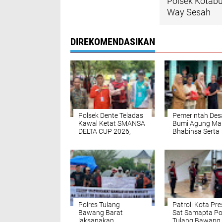
Polsek Kotabum
Way Sesah
DIREKOMENDASIKAN
Polsek Dente Teladas
Pemerintah Des
Kawal Ketat SMANSA
Bumi Agung Ma
DELTA CUP 2026,
Bhabinsa Serta
Wujud Nyata Polri
Bhabinkamtibm
Hadir Jaga Generasi
Salurkan Bantu
Muda
Sembako kepad
masyarakat ya
terkena Banjir
Polres Tulang
Patroli Kota Pre
Bawang Barat
Sat Samapta Po
laksanakan
Tulang Bawang