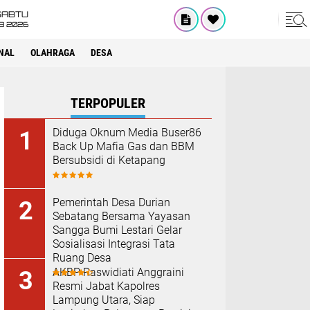
SABTU
8 2026
NAL
OLAHRAGA
DESA
TERPOPULER
Diduga Oknum Media Buser86
Back Up Mafia Gas dan BBM
Bersubsidi di Ketapang
Pemerintah Desa Durian
Sebatang Bersama Yayasan
Sangga Bumi Lestari Gelar
Sosialisasi Integrasi Tata
Ruang Desa
AKBP Raswidiati Anggraini
Resmi Jabat Kapolres
Lampung Utara, Siap