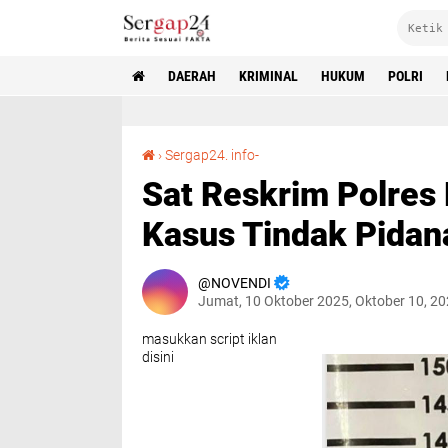
DAERAH
KRIMINAL
HUKUM
POLRI
Sat Reskrim Polres Lampung Utara Ungkapan Kasus Tindak Pidana Kejahatan Jaminan Fidusia
›
Sergap24. info-
Sat Reskrim Polre
Kasus Tindak Pidan
NOVENDI
Jumat, 10 Oktober 2025, Oktober 10, 2
masukkan script iklan
disini