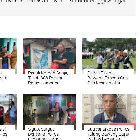
i Kota Gerebek Judi Kartu Slintir di Pinggir Sungai
a
Peduli Korban Banjir,
Polres Tulang
rga,
Tekab 308 Presisi
Bawang Tancap Gas!
Polres Lampung
Ops Keselamatan
as
Utara Bagikan 200
Krakatau 2026 Resmi
an
Nasi Kotak
Dimulai, Sinergi TNI–
a
Polri dan Pemda
ng
Menggema
sisi
Sigap, Satgas
‎Satresnarkoba Polres
lres
Bencana Polres
Tulang Bawang Barat
Lampung Utara
Berhasil Amankan