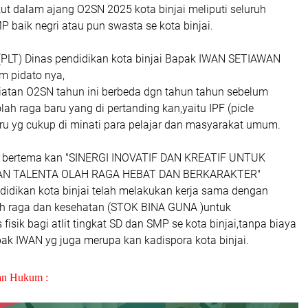
ikut dalam ajang O2SN 2025 kota binjai meliputi seluruh
P baik negri atau pun swasta se kota binjai.
(PLT) Dinas pendidikan kota binjai Bapak IWAN SETIAWAN
m pidato nya,
atan O2SN tahun ini berbeda dgn tahun tahun sebelum
ah raga baru yang di pertanding kan,yaitu IPF (picle
aru yg cukup di minati para pelajar dan masyarakat umum.
 bertema kan "SINERGI INOVATIF DAN KREATIF UNTUK
 TALENTA OLAH RAGA HEBAT DAN BERKARAKTER"
ndidikan kota binjai telah melakukan kerja sama dengan
lah raga dan kesehatan (STOK BINA GUNA )untuk
fisik bagi atlit tingkat SD dan SMP se kota binjai,tanpa biaya
pak IWAN yg juga merupa kan kadispora kota binjai.
an Hukum :