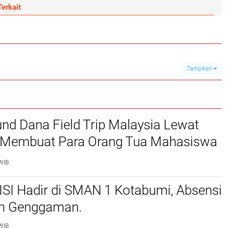
erkait
Tampilkan
und Dana Field Trip Malaysia Lewat
, Membuat Para Orang Tua Mahasiswa
am Dan Kecewa Jangan Cuma Janji
WIB
ikasi
SI Hadir di SMAN 1 Kotabumi, Absensi
am Genggaman.
WIB