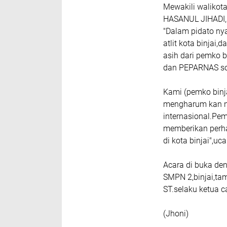
Mewakili walikota
HASANUL JIHADI,
"Dalam pidato ny
atlit kota binjai,
asih dari pemko b
dan PEPARNAS so
Kami (pemko binja
mengharum kan na
internasional.Pem
memberikan perha
di kota binjai",ucap
Acara di buka de
SMPN 2,binjai,ta
ST.selaku ketua ca
(Jhoni)