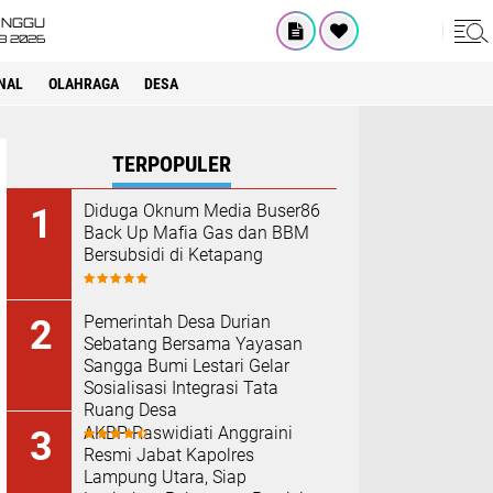
INGGU
8 2026
NAL
OLAHRAGA
DESA
TERPOPULER
Diduga Oknum Media Buser86
Back Up Mafia Gas dan BBM
Bersubsidi di Ketapang
Pemerintah Desa Durian
Sebatang Bersama Yayasan
Sangga Bumi Lestari Gelar
Sosialisasi Integrasi Tata
Ruang Desa
AKBP Raswidiati Anggraini
Resmi Jabat Kapolres
Lampung Utara, Siap