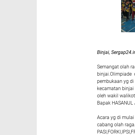
Binjai, Sergap24.i
Semangat olah ra
binjai.Olimpiade 
pembukaan yg di l
kecamatan binjai 
oleh wakil walikot
Bapak HASANUL J
Acara yg di mulai
cabang olah raga
PASI,FORKI,IPSI,F