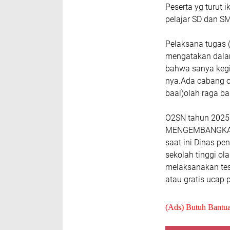
Peserta yg turut 
pelajar SD dan SM
Pelaksana tugas 
mengatakan dala
bahwa sanya kegi
nya.Ada cabang ol
baal)olah raga b
O2SN tahun 2025
MENGEMBANGKAN
saat ini Dinas pe
sekolah tinggi o
melaksanakan tes 
atau gratis ucap 
(Ads) Butuh Bantu