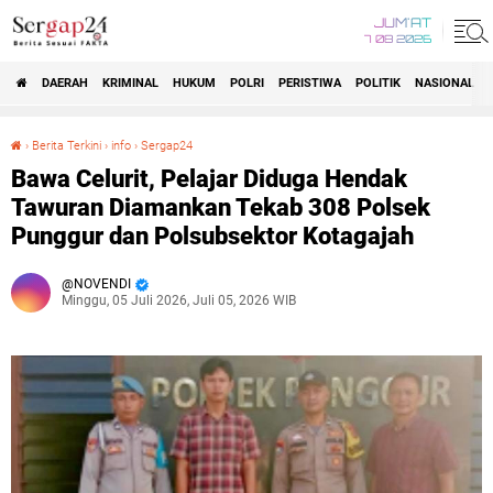
JUM'AT
7 08 2026
DAERAH
KRIMINAL
HUKUM
POLRI
PERISTIWA
POLITIK
NASIONAL
Beranda
›
Berita Terkini
›
info
›
Sergap24
Bawa Celurit, Pelajar Diduga Hendak Tawuran Diamankan Tekab 308 Polsek Punggur dan Polsubsektor Kotagajah
Bawa Celurit, Pelajar Diduga Hendak
Tawuran Diamankan Tekab 308 Polsek
Punggur dan Polsubsektor Kotagajah
NOVENDI
Minggu, 05 Juli 2026, Juli 05, 2026 WIB