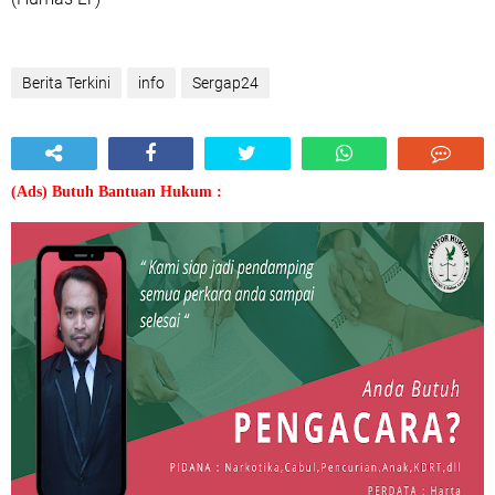
Berita Terkini
info
Sergap24
(Ads) Butuh Bantuan Hukum :