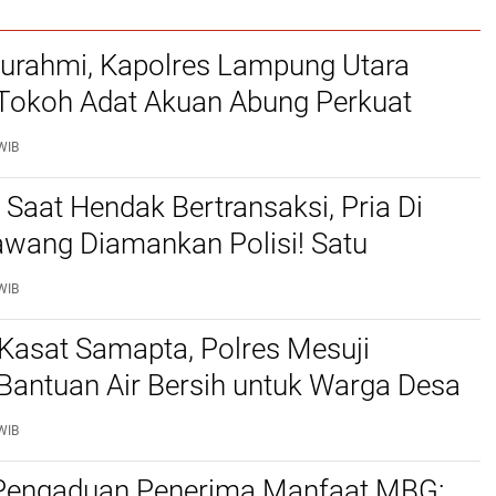
aturahmi, Kapolres Lampung Utara
 Tokoh Adat Akuan Abung Perkuat
Jaga Kamtibmas
WIB
 Saat Hendak Bertransaksi, Pria Di
awang Diamankan Polisi! Satu
 Kabur Ke Perkebunan Karet
WIB
Kasat Samapta, Polres Mesuji
Bantuan Air Bersih untuk Warga Desa
Permai
WIB
Pengaduan Penerima Manfaat MBG: