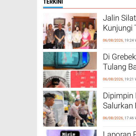
TERKINI
Jalin Sil
Kunjungi
Sinergi 
06/08/2026,
19:24 
Di Grebek
Tulang B
Rekannya
06/08/2026,
19:21 
Dipimpin 
Salurkan 
Labuhan 
06/08/2026,
17:46 
Laporan 