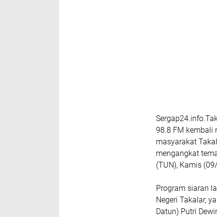
Sergap24.info.Tak
98.8 FM kembali
masyarakat Takal
mengangkat tema
(TUN), Kamis (09
Program siaran l
Negeri Takalar, y
Datun) Putri Dew