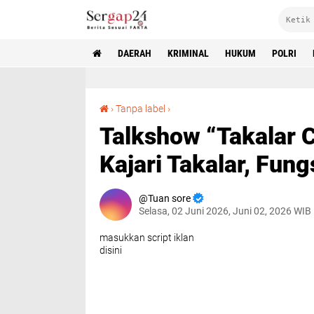
DAERAH
KRIMINAL
HUKUM
POLRI
Talkshow “Takalar Cepat Menyapa” Bersama Kajari Takalar, Fungsi Bidang Perdata Dan TUN
›
Tanpa label
›
Talkshow “Takalar
Kajari Takalar, Fun
Tuan sore
Selasa, 02 Juni 2026, Juni 02, 2026 WIB
masukkan script iklan
disini