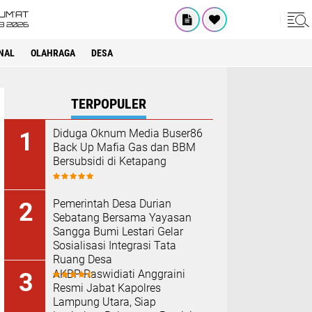
UM'AT
08 2026
NAL
OLAHRAGA
DESA
TERPOPULER
Diduga Oknum Media Buser86
Back Up Mafia Gas dan BBM
Bersubsidi di Ketapang
Pemerintah Desa Durian
Sebatang Bersama Yayasan
Sangga Bumi Lestari Gelar
Sosialisasi Integrasi Tata
Ruang Desa
AKBP Raswidiati Anggraini
Resmi Jabat Kapolres
Lampung Utara, Siap