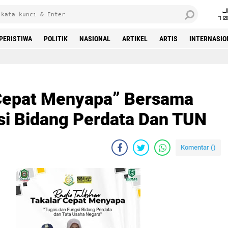
J
7 
PERISTIWA
POLITIK
NASIONAL
ARTIKEL
ARTIS
INTERNASIO
Beranda
 Cepat Menyapa” Bersama
gsi Bidang Perdata Dan TUN
Komentar (
)