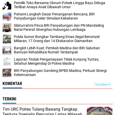
Pemilik Toko Bersama Oknum Polsek Lingga Bayu Diduga
Terlibat Aniaya Anak Dibawah Umur
Pahami Langkah Dasar Penanganan Bencana, BRI
Panyabungan Gelar Simulasi Kebakaran
Silaturrahmi Pinca BRI Panyabungan dan PN Mandailing
Natal Pererat Sinergitas Hubungan Lembaga
Polda Sumut Bongkar Tambang Emas Ilegal Beromzet
Miliaran, 17 Orang dan 14 Ekskavator Diamankan
Bangkit Lebih Kuat, Pemkab Madina dan BRI Salurkan
Bantuan Rehabilitasi Rumah Terdampak
Laporan Tindak Penganiayaan Tidak Kunjung Tuntas,
Setahun Mengendap Di Polres Madina
BRI Panyabungan Gandeng BPBD Madina, Perkuat Sinergi
Kebencanaan
KOMENTAR
Tampilkan
TERKINI
Tim URC Polres Tulang Bawang Tangkap
Terduga Spesialis Pencurian Lintas Wilayah,