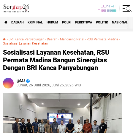
JUM'AT
7 08 2026
DAERAH
KRIMINAL
HUKUM
POLRI
PERISTIWA
POLITIK
NASIONAL
Beranda
›
BRI Kanca Panyabungan
›
Daerah
›
Mandailing Natal
›
RSU Permata Madina
›
Sosialisasi Layanan Kesehatan
Sosialisasi Layanan Kesehatan, RSU Permata Madina Bangun Sinergitas Dengan BRI Kanca Panyabungan
Sosialisasi Layanan Kesehatan, RSU
Permata Madina Bangun Sinergitas
Dengan BRI Kanca Panyabungan
MJ
Jumat, 26 Juni 2026, Juni 26, 2026 WIB