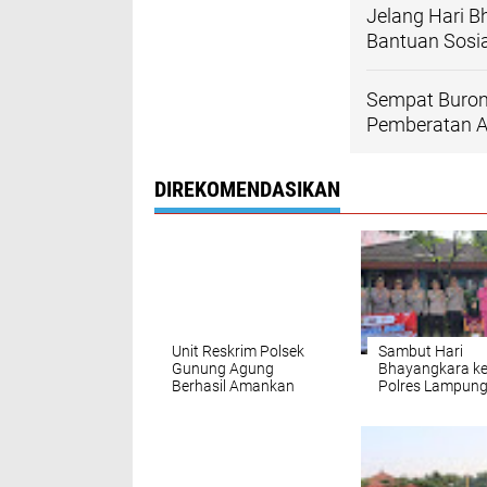
Jelang Hari 
Bantuan Sosi
Sempat Buron
Pemberatan A
DIREKOMENDASIKAN
Unit Reskrim Polsek
Sambut Hari
Gunung Agung
Bhayangkara ke
Berhasil Amankan
Polres Lampun
Tersangka Penipuan
Tengah Anjang
dan Atau
dan Salurkan
Penggelapan
Bantuan untuk
Purnawirawan s
Warakawuri