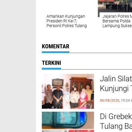
Amankan Kunjungan
Jajaran Polres 
Presiden RI Ke-7,
Bersama Polda
Personil Polres Tulang
Lampung Sukse
Bawang Sukses
Lancar Laksan
Kawal Rakorda PSI
Pengamanan
dan Kirab Budaya
Kunjungan Pres
Hingga Kondusif
Republik Indone
KOMENTAR
ke‑7 di Wilayah
Kabupaten Mesu
TERKINI
Jalin Sil
Kunjungi
Sinergi 
06/08/2026,
19:24 
Di Grebek
Tulang B