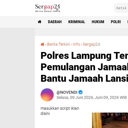
DAERAH
KRIMINAL
HUKUM
POLRI
Polres Lampung Tengah Kembali Amankan Pemulangan Jamaah Haji Kloter 9, Anggota Bantu Jamaah Lansia Dengan Humanis
›
Berita Terkini
›
Info
›
Sergap24
Polres Lampung Te
Pemulangan Jamaah 
Bantu Jamaah Lans
NOVENDI
Selasa, 09 Juni 2026, Juni 09, 2026 WIB
masukkan script iklan
disini