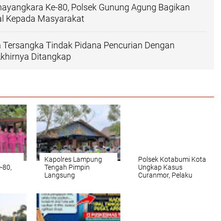
Bhayangkara Ke-80, Polsek Gunung Agung Bagikan
al Kepada Masyarakat
 Tersangka Tindak Pidana Pencurian Dengan
khirnya Ditangkap
Kapolres Lampung
Polsek Kotabumi Kota
-80,
Tengah Pimpin
Ungkap Kasus
g
Langsung
Curanmor, Pelaku
sana
Pengamanan Transit
Berhasil Diamankan
Presiden RI ke-7 Joko
Bersama Barang
Widodo di Rest Area
Bukti
erta
KM 116A