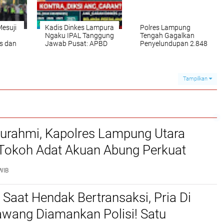
Mesuji
Kadis Dinkes Lampura
Polres Lampung
Ngaku IPAL Tanggung
Tengah Gagalkan
s dan
Jawab Pusat: APBD
Penyelundupan 2.848
akan
Diutamakan Buat
Pil Ekstasi dan 5,1
SPM, Bukan IPAL
Gram Sabu, Tiga
iden
Pelaku Ditangkap!
sia
Tampilkan
ji
aturahmi, Kapolres Lampung Utara
 Tokoh Adat Akuan Abung Perkuat
Jaga Kamtibmas
WIB
 Saat Hendak Bertransaksi, Pria Di
awang Diamankan Polisi! Satu