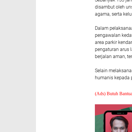
disambut oleh un
agama, serta kel
Dalam pelaksana
pengawalan kedat
area parkir kend
pengaturan arus l
berjalan aman, ter
Selain melaksan
humanis kepada p
(Ads) Butuh Bantu