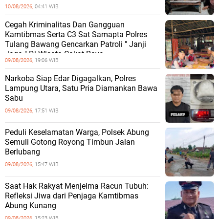
Tinggi Untuk Perkuat Kamtibmas.
10/08/2026,
04:41 WIB
Cegah Kriminalitas Dan Gangguan
Kamtibmas Serta C3 Sat Samapta Polres
Tulang Bawang Gencarkan Patroli " Janji
Jaga " Di Wisata Cakat Raya
09/08/2026,
19:06 WIB
Narkoba Siap Edar Digagalkan, Polres
Lampung Utara, Satu Pria Diamankan Bawa
Sabu
09/08/2026,
17:51 WIB
Peduli Keselamatan Warga, Polsek Abung
Semuli Gotong Royong Timbun Jalan
Berlubang
09/08/2026,
15:47 WIB
Saat Hak Rakyat Menjelma Racun Tubuh:
Refleksi Jiwa dari Penjaga Kamtibmas
Abung Kunang
09/08/2026,
15:23 WIB