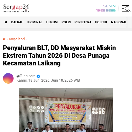
SENIN
10 08 2026
DAERAH
KRIMINAL
HUKUM
POLRI
PERISTIWA
POLITIK
NASIONAL
Beranda
›
Tanpa label
›
Penyaluran BLT, DD Masyarakat Miskin Ekstrem Tahun 2026 Di Desa Punaga Kecamatan Laikang
Penyaluran BLT, DD Masyarakat Miskin
Ekstrem Tahun 2026 Di Desa Punaga
Kecamatan Laikang
Tuan sore
Kamis, 18 Juni 2026, Juni 18, 2026 WIB