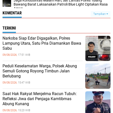
Jaga Kondusifitas Malam Hari, Sat Lantas Polres Tulang
Bawang Barat Laksanakan Patroli Blue Light Ciptakan Rasa
Aman
KOMENTAR
Tampilkan
TERKINI
Narkoba Siap Edar Digagalkan, Polres
Lampung Utara, Satu Pria Diamankan Bawa
Sabu
09/08/2026,
17:51 WIB
Peduli Keselamatan Warga, Polsek Abung
Semuli Gotong Royong Timbun Jalan
Berlubang
09/08/2026,
15:47 WIB
Saat Hak Rakyat Menjelma Racun Tubuh:
Refleksi Jiwa dari Penjaga Kamtibmas
Abung Kunang
09/08/2026,
15:23 WIB