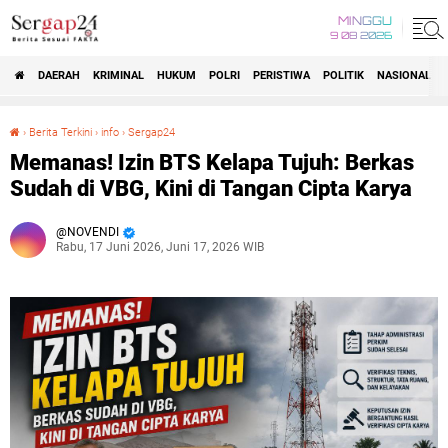
MINGGU
9 08 2026
DAERAH
KRIMINAL
HUKUM
POLRI
PERISTIWA
POLITIK
NASIONAL
Beranda
›
Berita Terkini
›
info
›
Sergap24
Memanas! Izin BTS Kelapa Tujuh: Berkas Sudah di VBG, Kini di Tangan Cipta Karya
Memanas! Izin BTS Kelapa Tujuh: Berkas
Sudah di VBG, Kini di Tangan Cipta Karya
NOVENDI
Rabu, 17 Juni 2026, Juni 17, 2026 WIB