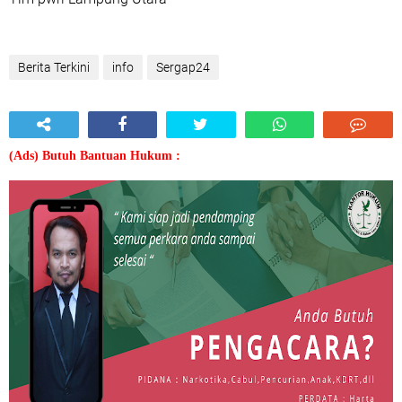
Berita Terkini
info
Sergap24
(Ads) Butuh Bantuan Hukum :