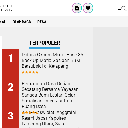
SABTU
8 2026
NAL
OLAHRAGA
DESA
TERPOPULER
Diduga Oknum Media Buser86
Back Up Mafia Gas dan BBM
Bersubsidi di Ketapang
Pemerintah Desa Durian
Sebatang Bersama Yayasan
Sangga Bumi Lestari Gelar
Sosialisasi Integrasi Tata
Ruang Desa
AKBP Raswidiati Anggraini
Resmi Jabat Kapolres
Lampung Utara, Siap