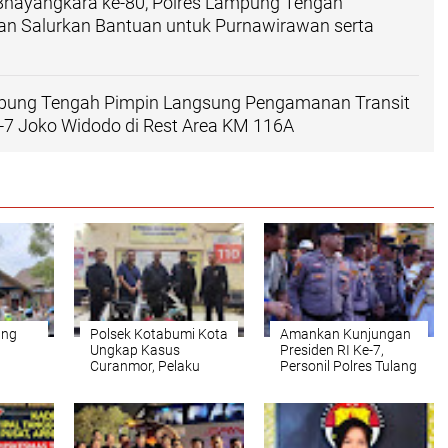
Bhayangkara ke-80, Polres Lampung Tengah
an Salurkan Bantuan untuk Purnawirawan serta
pung Tengah Pimpin Langsung Pengamanan Transit
e-7 Joko Widodo di Rest Area KM 116A
ung
Polsek Kotabumi Kota
Amankan Kunjungan
Ungkap Kasus
Presiden RI Ke-7,
Curanmor, Pelaku
Personil Polres Tulang
ansit
Berhasil Diamankan
Bawang Sukses
7 Joko
Bersama Barang
Kawal Rakorda PSI
Area
Bukti
dan Kirab Budaya
Hingga Kondusif