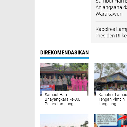
Sambut Hari 
Anjangsana d
Warakawuri
Kapolres Lam
Presiden RI k
DIREKOMENDASIKAN
Sambut Hari
Kapolres Lamp
Bhayangkara ke-80,
Tengah Pimpin
Polres Lampung
Langsung
Tengah Anjangsana
Pengamanan Tr
dan Salurkan
Presiden RI ke-
Bantuan untuk
Widodo di Rest 
Purnawirawan serta
KM 116A
Warakawuri