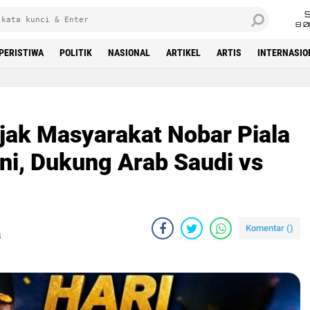
8 0
PERISTIWA
POLITIK
NASIONAL
ARTIKEL
ARTIS
INTERNASIO
Beranda
ak Masyarakat Nobar Piala
ni, Dukung Arab Saudi vs
Komentar (
)
B