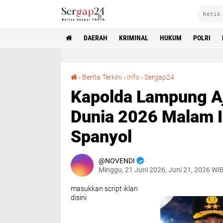
DAERAH
KRIMINAL
HUKUM
POLRI
Kapolda Lampung Ajak Masyarakat Nobar Piala Dunia 2026 Malam Ini, Dukung Arab Saudi vs Spanyol
›
Berita Terkini
›
Info
›
Sergap24
Kapolda Lampung Aj
Dunia 2026 Malam I
Spanyol
NOVENDI
Minggu, 21 Juni 2026, Juni 21, 2026 WI
masukkan script iklan
disini