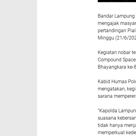
Bandar Lampung , 
mengajak masyara
pertandingan Pia
Minggu (21/6/20
Kegiatan nobar te
Compound Space,
Bhayangkara ke-8
Kabid Humas Pol
mengatakan, kegi
sarana memperera
“Kapolda Lampung
suasana kebersam
tidak hanya menj
memperkuat kedek