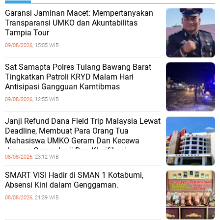
Garansi Jaminan Macet: Mempertanyakan
Transparansi UMKO dan Akuntabilitas
Tampia Tour
09/08/2026,
15:05 WIB
Sat Samapta Polres Tulang Bawang Barat
Tingkatkan Patroli KRYD Malam Hari
Antisipasi Gangguan Kamtibmas
09/08/2026,
12:55 WIB
Janji Refund Dana Field Trip Malaysia Lewat
Deadline, Membuat Para Orang Tua
Mahasiswa UMKO Geram Dan Kecewa
Jangan Cuma Janji Dan Klarifikasi
08/08/2026,
23:12 WIB
SMART VISI Hadir di SMAN 1 Kotabumi,
Absensi Kini dalam Genggaman.
08/08/2026,
21:39 WIB