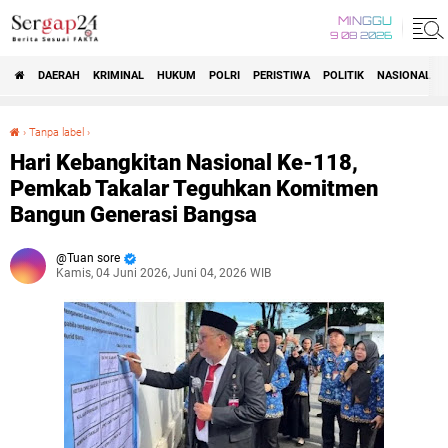
MINGGU
9 08 2026
DAERAH
KRIMINAL
HUKUM
POLRI
PERISTIWA
POLITIK
NASIONAL
Beranda
›
Tanpa label
›
Hari Kebangkitan Nasional Ke-118, Pemkab Takalar Teguhkan Komitmen Bangun Generasi Bangsa
Hari Kebangkitan Nasional Ke-118,
Pemkab Takalar Teguhkan Komitmen
Bangun Generasi Bangsa
Tuan sore
Kamis, 04 Juni 2026, Juni 04, 2026 WIB