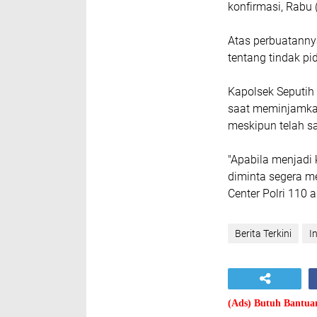
konfirmasi, Rabu 
Atas perbuatanny
tentang tindak p
Kapolsek Seputih
saat meminjamkan
meskipun telah s
"Apabila menjadi
diminta segera me
Center Polri 110 
Berita Terkini
I
(Ads) Butuh Bantu