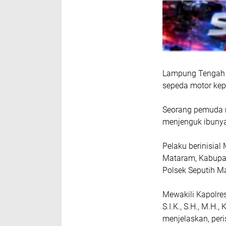
Lampung Tengah ,
sepeda motor kep
Seorang pemuda 
menjenguk ibunya
Pelaku berinisia
Mataram, Kabupat
Polsek Seputih M
Mewakili Kapolr
S.I.K., S.H., M.H
menjelaskan, per