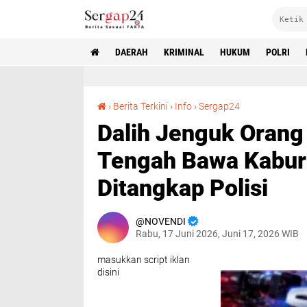
DAERAH
KRIMINAL
HUKUM
POLRI
Dalih Jenguk Orang Tua, Pemuda di Lampung Tengah Bawa Kabur Sepeda Motor dan Akhirnya Ditangkap Polisi
›
Berita Terkini
›
Info
›
Sergap24
Dalih Jenguk Orang
Tengah Bawa Kabur
Ditangkap Polisi
NOVENDI
Rabu, 17 Juni 2026, Juni 17, 2026 WIB
masukkan script iklan
disini